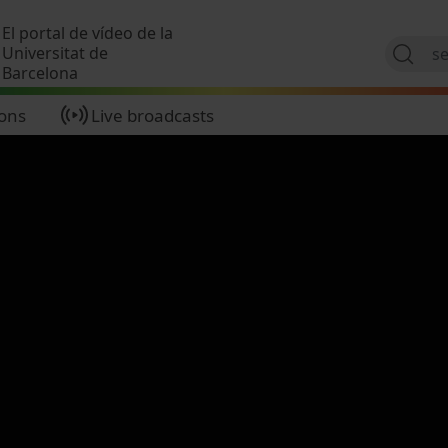
Skip to main content
El portal de vídeo de la
Universitat de
Barcelona
ions
Live broadcasts