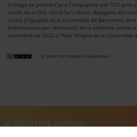
Entrega de premis Clara Campoamor per TFG amb pe
càrrec de la Dra. Núria Sara Miras, delegada del recto
Unitat d'Igualtat de la Universitat de Barcelona, din
Internacional per l'eliminació de la violència contra l
novembre de 2022 a l'Aula Magna de la Universitat 
© Unitat de Producció Audiovisual
Related videos