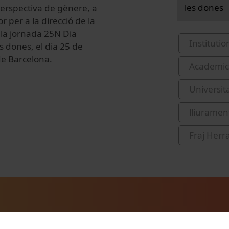
les dones
rspectiva de gènere, a
r per a la direcció de la
s la jornada 25N Dia
Institutio
es dones, el dia 25 de
de Barcelona.
Academic 
Universit
lliurament
Fraj Herr