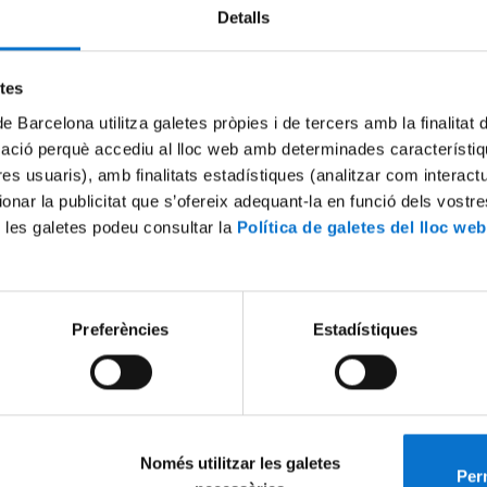
Detalls
Try again
etes
de Barcelona utilitza galetes pròpies i de tercers amb la finalitat
mació perquè accediu al lloc web amb determinades característiq
tres usuaris), amb finalitats estadístiques (analitzar com interac
ionar la publicitat que s’ofereix adequant-la en funció dels vostr
 les galetes podeu consultar la
Política de galetes del lloc web
Preferències
Estadístiques
Només utilitzar les galetes
Perm