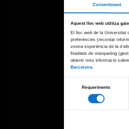
Consentiment
Aquest lloc web utilitza gal
El lloc web de la Universitat 
preferències (recordar infor
vostra experiència de la d’al
finalitats de màrqueting (gest
obtenir més informació sobre
Barcelona
.
Selecció
Requeriments
de
consentiment