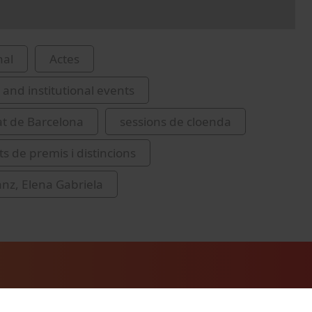
nal
Actes
and institutional events
at de Barcelona
sessions de cloenda
s de premis i distincions
anz, Elena Gabriela