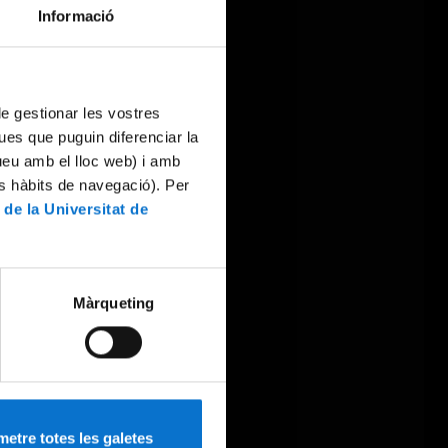
Informació
 de gestionar les vostres
ues que puguin diferenciar la
tueu amb el lloc web) i amb
es hàbits de navegació). Per
 de la Universitat de
Màrqueting
etre totes les galetes