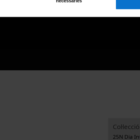
necessàries
Col·lecció
25N Dia Int