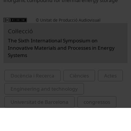
inorganic compound for thermal energy storage'
© Unitat de Producció Audiovisual
Col·lecció
The Sixth International Symposium on
Innovative Materials and Processes in Energy
Systems
Docència i Recerca
Ciències
Actes
Engineering and technology
Universitat de Barcelona
congressos
emmagatzematge d'energia tèrmica
Kato, Yukitaka
Salgado, Rebeca