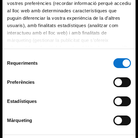
vostres preferències (recordar informació perquè accediu
al lloc web amb determinades característiques que
puguin diferenciar la vostra experiència de la d’altres
usuaris), amb finalitats estadístiques (analitzar com
interactueu amb el lloc web) i amb finalitats de
màrqueting (gestionar la publicitat que s’ofereix
adequant-la en funció dels vostres hàbits de navegació).
Per obtenir més informació sobre les galetes podeu
Selecció
consultar la
Política de galetes del lloc web de la
Requeriments
de
Universitat de Barcelona
.
consentiment
Preferències
Estadístiques
Màrqueting