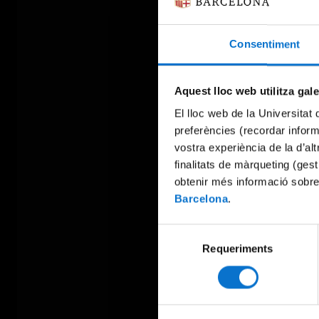
Consentiment
Aquest lloc web utilitza gal
El lloc web de la Universitat 
preferències (recordar infor
vostra experiència de la d’al
finalitats de màrqueting (gest
obtenir més informació sobre
Barcelona
.
Selecció
Requeriments
de
consentiment