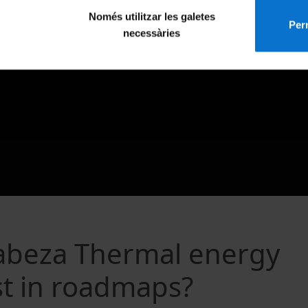
Només utilitzar les galetes
Perm
necessàries
 Cabeza Thermal energy
ost in roadmaps?