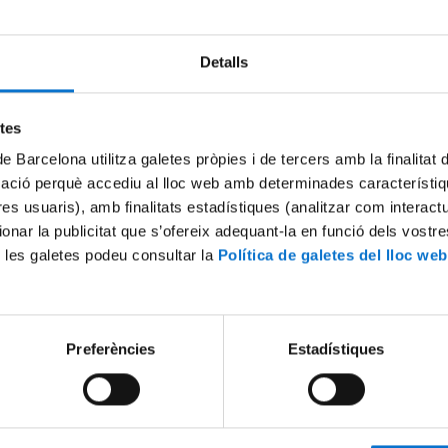
Detalls
Try again
etes
de Barcelona utilitza galetes pròpies i de tercers amb la finalitat
mació perquè accediu al lloc web amb determinades característiq
tres usuaris), amb finalitats estadístiques (analitzar com interac
ionar la publicitat que s’ofereix adequant-la en funció dels vostr
 les galetes podeu consultar la
Política de galetes del lloc web
Preferències
Estadístiques