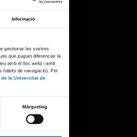
Informació
 de gestionar les vostres
ues que puguin diferenciar la
tueu amb el lloc web) i amb
es hàbits de navegació). Per
 de la Universitat de
Màrqueting