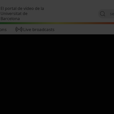
Skip to main content
El portal de vídeo de la
Universitat de
Barcelona
ions
Live broadcasts