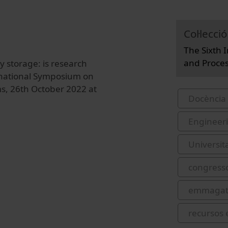
Col·lecció
The Sixth 
and Proces
y storage: is research
ernational Symposium on
s, 26th October 2022 at
Docència 
Engineer
Universit
congress
emmagatz
recursos 