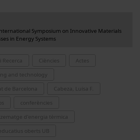
International Symposium on Innovative Materials
ses in Energy Systems
i Recerca
Ciències
Actes
ing and technology
at de Barcelona
Cabeza, Luisa F.
os
conferències
ematge d'energia tèrmica
educatius oberts UB