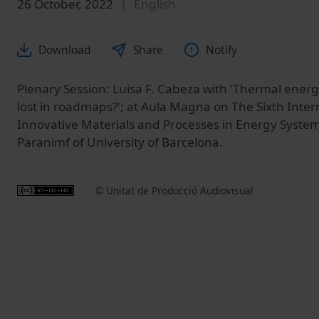
26 October, 2022
English
Download
Share
Notify
Plenary Session: Luisa F. Cabeza with 'Thermal energ
lost in roadmaps?'; at Aula Magna on The Sixth Int
Innovative Materials and Processes in Energy System
Paranimf of University of Barcelona.
© Unitat de Producció Audiovisual