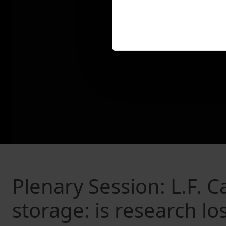
Plenary Session: L.F.
storage: is research l