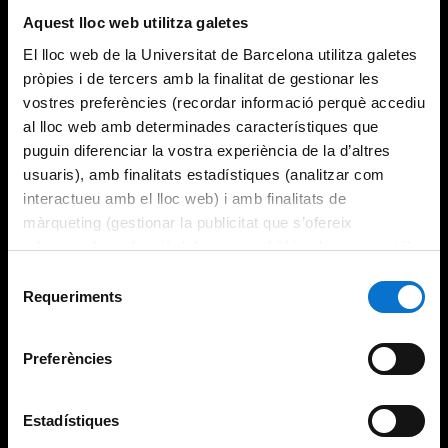
Aquest lloc web utilitza galetes
El lloc web de la Universitat de Barcelona utilitza galetes
pròpies i de tercers amb la finalitat de gestionar les
vostres preferències (recordar informació perquè accediu
al lloc web amb determinades característiques que
puguin diferenciar la vostra experiència de la d’altres
usuaris), amb finalitats estadístiques (analitzar com
interactueu amb el lloc web) i amb finalitats de
màrqueting (gestionar la publicitat que s’ofereix
adequant-la en funció dels vostres hàbits de navegació).
Per obtenir més informació sobre les galetes podeu
Selecció
consultar la
Política de galetes del lloc web de la
Requeriments
de
Universitat de Barcelona
.
consentiment
Preferències
Estadístiques