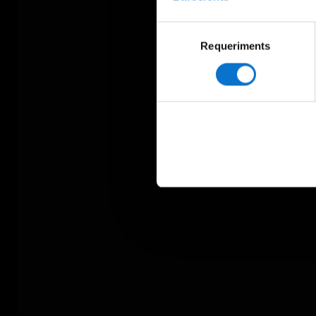
Selecció
Requeriments
de
consentiment