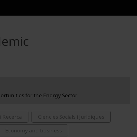
demic
rtunities for the Energy Sector
i Recerca
Ciències Socials i Jurídiques
Economy and business