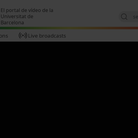
Skip to main content
El portal de vídeo de la
Universitat de
Barcelona
ions
Live broadcasts