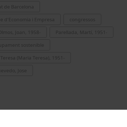
at de Barcelona
de d'Economia i Empresa
congressos
lmos, Joan, 1958-
Parellada, Martí, 1951-
upament sostenible
 Teresa (Maria Teresa), 1951-
evedo, Jose