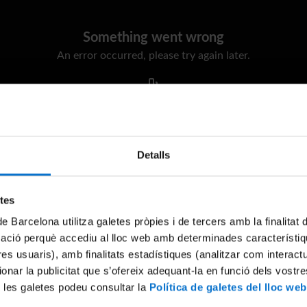
Something went wrong
An error occurred, please try again later.
Try again
Detalls
etes
de Barcelona utilitza galetes pròpies i de tercers amb la finalitat
mació perquè accediu al lloc web amb determinades característiq
tres usuaris), amb finalitats estadístiques (analitzar com interac
ionar la publicitat que s’ofereix adequant-la en funció dels vostr
 les galetes podeu consultar la
Política de galetes del lloc web