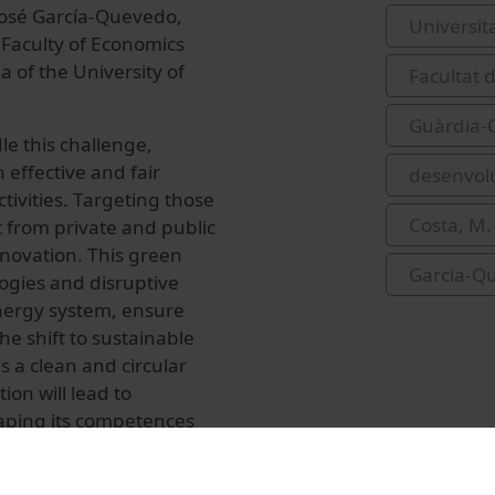
 José García-Quevedo,
Universit
 Faculty of Economics
 of the University of
Facultat 
Guàrdia-O
le this challenge,
effective and fair
desenvol
tivities. Targeting those
Costa, M.
t from private and public
innovation. This green
Garcia-Qu
ogies and disruptive
energy system, ensure
he shift to sustainable
s a clean and circular
on will lead to
haping its competences
ining the sustainable
fers a platform for