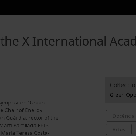
he X International Aca
Col·lecció
Green Oppo
 Symposium "Green
he Chair of Energy
Docència 
n Guàrdia, rector of the
 Martí Parellada FEIB
Actes
María Teresa Costa-