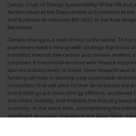
Campi, Chair of Energy Sustainability of the UB and
Section Head of the Department of Economics at the
and Business on february 8th 2022 at the Aula Magna
Barcelona.
Climate change is a main threat to the world. To hurd
economies need a new growth strategy that boost an 
transition towards low-carbon and climate-resilient ac
purposes, it is essential to count with finance suppor
sources indistinctively to foster clean research and 
funding will help to develop new sustainable technol
innovations that will allow further decarbonize the 
that buildings are more energy efficient, accelerate t
and smart mobility, and mobilize the industry toward
economy. At the same time, accomplishing the transiti
significant structural changes in the labor force res
by reskilling and upskilling, critical enablers for atta
economy. Considering this context, the Symposium of