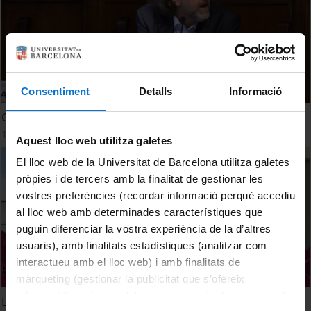
Consentiment
Detalls
Informació
Green Jobs and Innovation
14 February, 2023
Aquest lloc web utilitza galetes
El lloc web de la Universitat de Barcelona utilitza galetes
pròpies i de tercers amb la finalitat de gestionar les
vostres preferències (recordar informació perquè accediu
al lloc web amb determinades característiques que
puguin diferenciar la vostra experiència de la d’altres
usuaris), amb finalitats estadístiques (analitzar com
interactueu amb el lloc web) i amb finalitats de
màrqueting (gestionar la publicitat que s’ofereix
adequant-la en funció dels vostres hàbits de navegació).
L'impacte social de les noves tecnologies