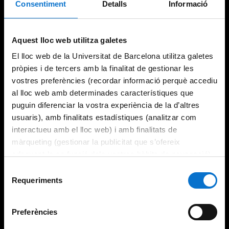
Consentiment
Detalls
Informació
Try again
Aquest lloc web utilitza galetes
El lloc web de la Universitat de Barcelona utilitza galetes
pròpies i de tercers amb la finalitat de gestionar les
vostres preferències (recordar informació perquè accediu
al lloc web amb determinades característiques que
puguin diferenciar la vostra experiència de la d’altres
usuaris), amb finalitats estadístiques (analitzar com
interactueu amb el lloc web) i amb finalitats de
màrqueting (gestionar la publicitat que s’ofereix
adequant-la en funció dels vostres hàbits de navegació).
Per obtenir més informació sobre les galetes podeu
Selecció
consultar la
Política de galetes del lloc web de la
Requeriments
de
Universitat de Barcelona
.
consentiment
Preferències