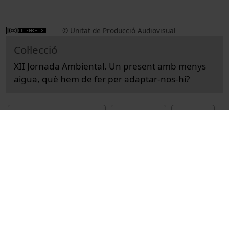
© Unitat de Producció Audiovisual
Col·lecció
XII Jornada Ambiental. Un present amb menys
aigua, què hem de fer per adaptar-nos-hi?
Docència i Recerca
Ciències
Actes
Medi ambient
Universitat de Barcelona
Puig, Jordi
congressos
conferències
aigua
abastament d'aigua
canvi climàtic