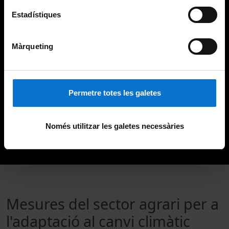
Estadístiques
Màrqueting
Permetre totes les galetes
Només utilitzar les galetes necessàries
Mesures del sector agrari per a
l'adaptació al canvi climàtic