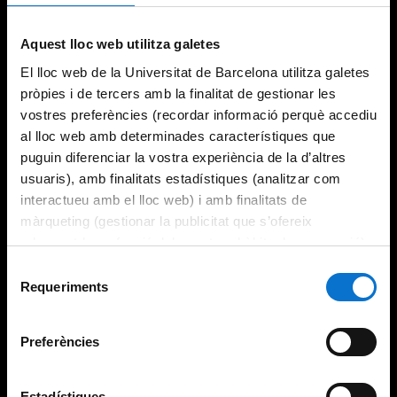
Aquest lloc web utilitza galetes
El lloc web de la Universitat de Barcelona utilitza galetes
pròpies i de tercers amb la finalitat de gestionar les
vostres preferències (recordar informació perquè accediu
al lloc web amb determinades característiques que
puguin diferenciar la vostra experiència de la d’altres
usuaris), amb finalitats estadístiques (analitzar com
interactueu amb el lloc web) i amb finalitats de
màrqueting (gestionar la publicitat que s’ofereix
adequant-la en funció dels vostres hàbits de navegació).
Per obtenir més informació sobre les galetes podeu
Selecció
consultar la
Política de galetes del lloc web de la
Requeriments
de
Universitat de Barcelona
.
consentiment
Preferències
Estadístiques