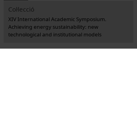
Col·lecció
XIV International Academic Symposium.
Achieving energy sustainability: new
technological and institutional models
Docència i Recerca
Ciències Socials i Jurídiques
Entrevistes i debats
Economy and business
Universitat de Barcelona
Facultat de d'Economia i Empresa