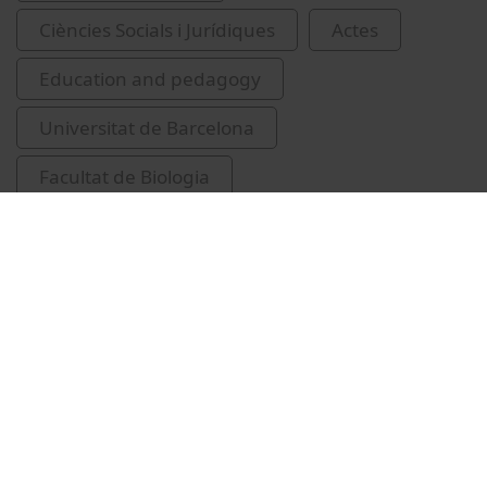
Ciències Socials i Jurídiques
Actes
Education and pedagogy
Universitat de Barcelona
Facultat de Biologia
Conferencia de Rectores de las Universidades
Españolas
innovacions educatives
tecnologia educativa
universitats
Ramírez Sarrió, Dídac, 1946-
Anguera Argilaga, María Teresa