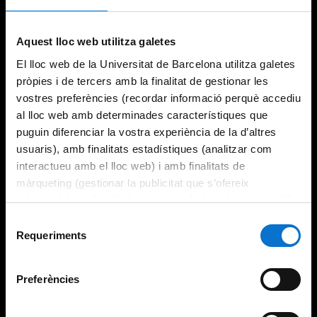
Aquest lloc web utilitza galetes
El lloc web de la Universitat de Barcelona utilitza galetes
pròpies i de tercers amb la finalitat de gestionar les
vostres preferències (recordar informació perquè accediu
al lloc web amb determinades característiques que
puguin diferenciar la vostra experiència de la d’altres
usuaris), amb finalitats estadístiques (analitzar com
interactueu amb el lloc web) i amb finalitats de
màrqueting (gestionar la publicitat que s’ofereix
adequant-la en funció dels vostres hàbits de navegació).
Per obtenir més informació sobre les galetes podeu
Selecció
consultar la
Política de galetes del lloc web de la
Requeriments
de
Universitat de Barcelona
.
consentiment
Preferències