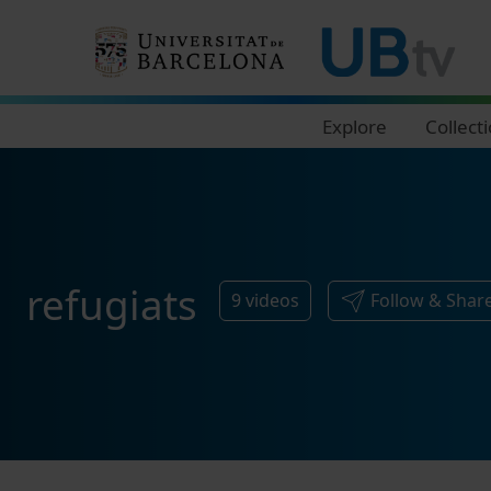
Navegació principal
Explore
Collect
refugiats
9
videos
Follow & Shar