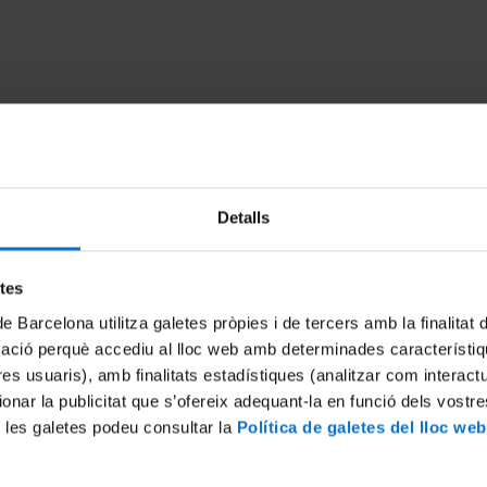
Detalls
etes
e Nadal 2019. Universitat
Felicitació de Nadal 2019. Un
de Barcelona utilitza galetes pròpies i de tercers amb la finalitat
rsió color)
d'acollida (versió curta)
mació perquè accediu al lloc web amb determinades característiq
2019
17 December, 2019
tres usuaris), amb finalitats estadístiques (analitzar com interac
ionar la publicitat que s’ofereix adequant-la en funció dels vostr
 les galetes podeu consultar la
Política de galetes del lloc web