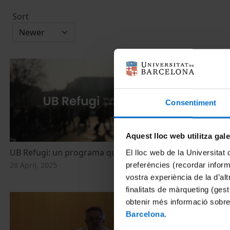
Sort
Consentiment
Aquest lloc web utilitza gal
UB Refugi: un programa que canvia vides
Felicitació d
El lloc web de la Universitat 
d'acollida (ve
28 April, 2025
preferències (recordar infor
17 December, 
vostra experiència de la d’al
finalitats de màrqueting (gest
obtenir més informació sobre
Barcelona
.