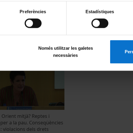
Preferències
Estadístiques
ida als refugiats: reptes i
Conflictes i refugiats a l'Orie
. Marc Andreu, Manel Vila,
Ignacio Álvarez-Ossorio
i, Metges sense Fronteres
25 October, 2016
Només utilitzar les galetes
Perm
16
necessàries
Orient mitjà? Reptes i
 per a la pau. Conseqüències
 violacions dels drets