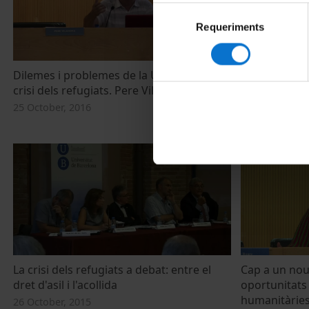
Selecció
Requeriments
de
consentiment
Dilemes i problemes de la UE davant la
Xarxes d'acoll
crisi dels refugiats. Pere Vilanova
oportunitats
Ciutat Refug
25 October, 2016
25 October, 20
La crisi dels refugiats a debat: entre el
Cap a un nou 
dret d'asil i l'acollida
oportunitats
humanitàries:
26 October, 2015