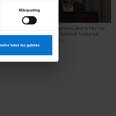
Màrqueting
nt Mitjà.
20 anys de compromís amb la Pau i els
Drets Humans. Fundació Solidaritat
29 September, 2016
etre totes les galetes