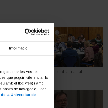
Informació
iversitat
Refugiats: coneixent la realitat
 de gestionar les vostres
5 May, 2017
ues que puguin diferenciar la
tueu amb el lloc web) i amb
es hàbits de navegació). Per
 de la Universitat de