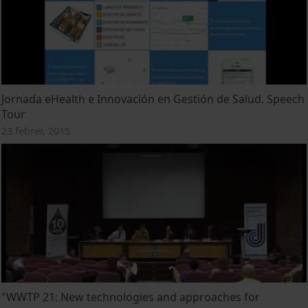
Jornada eHealth e Innovación en Gestión de Salud. Speech
Tour
23 febrer, 2015
"WWTP 21: New technologies and approaches for