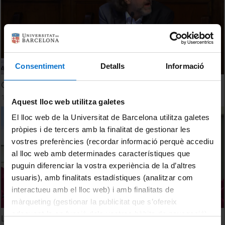
Consentiment
Detalls
Informació
Green Jobs and Innovation
14 febrer, 2023
Aquest lloc web utilitza galetes
El lloc web de la Universitat de Barcelona utilitza galetes
pròpies i de tercers amb la finalitat de gestionar les
vostres preferències (recordar informació perquè accediu
al lloc web amb determinades característiques que
puguin diferenciar la vostra experiència de la d’altres
usuaris), amb finalitats estadístiques (analitzar com
interactueu amb el lloc web) i amb finalitats de
màrqueting (gestionar la publicitat que s’ofereix
adequant-la en funció dels vostres hàbits de navegació).
L'impacte social de les noves tecnologies