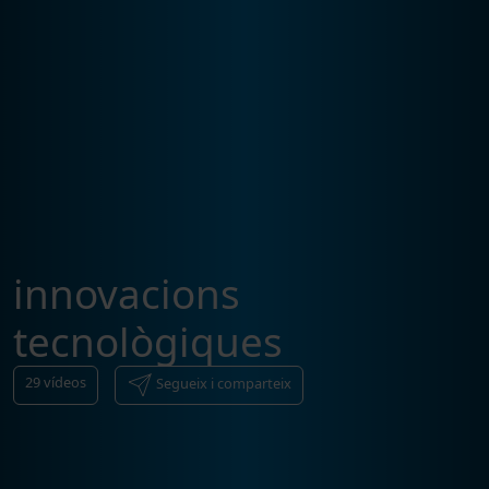
innovacions
tecnològiques
29
vídeos
Segueix i comparteix