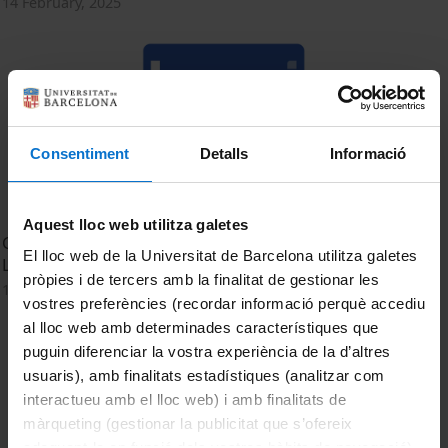
14 February, 2025
Consentiment
Detalls
Informació
Aquest lloc web utilitza galetes
Grup de Recerca Learning, Media & Social Interactions -
El lloc web de la Universitat de Barcelona utilitza galetes
LMI
pròpies i de tercers amb la finalitat de gestionar les
13 February, 2025
vostres preferències (recordar informació perquè accediu
al lloc web amb determinades característiques que
puguin diferenciar la vostra experiència de la d’altres
usuaris), amb finalitats estadístiques (analitzar com
interactueu amb el lloc web) i amb finalitats de
màrqueting (gestionar la publicitat que s’ofereix
adequant-la en funció dels vostres hàbits de navegació).