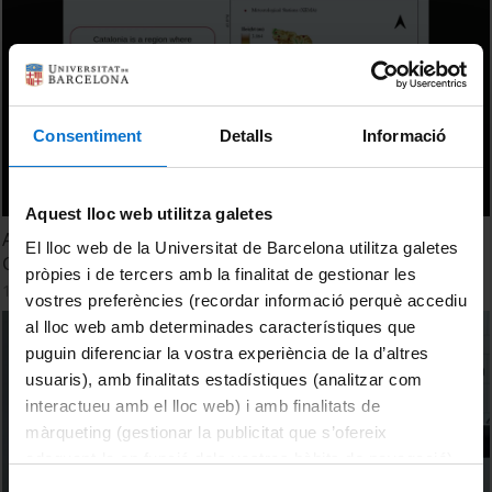
Consentiment
Detalls
Informació
Aquest lloc web utilitza galetes
Assessment of GPM- IMERG precipitation products over
El lloc web de la Universitat de Barcelona utilitza galetes
Catalonia. Eric Peinó Calero
pròpies i de tercers amb la finalitat de gestionar les
15 juny, 2022
vostres preferències (recordar informació perquè accediu
al lloc web amb determinades característiques que
puguin diferenciar la vostra experiència de la d’altres
usuaris), amb finalitats estadístiques (analitzar com
interactueu amb el lloc web) i amb finalitats de
màrqueting (gestionar la publicitat que s’ofereix
adequant-la en funció dels vostres hàbits de navegació).
Per obtenir més informació sobre les galetes podeu