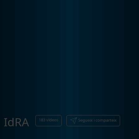
IdRA
183
vídeos
Segueix i comparteix