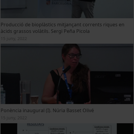
Producció de bioplàstics mitjançant corrents riques en
àcids grassos volàtils. Sergi Peña Picola
15 juny, 2022
Ponència inaugural (I). Núria Basset Olivé
15 juny, 2022