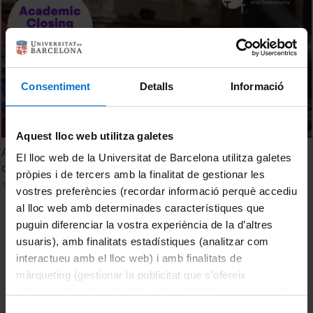
Consentiment
Detalls
Informació
Aquest lloc web utilitza galetes
Acte de finalització d'estudis del Màster en Direcció
El lloc web de la Universitat de Barcelona utilitza galetes
d'Empreses Turístiques. CETT. Promoció 2024-2025
pròpies i de tercers amb la finalitat de gestionar les
13 juny, 2025
vostres preferències (recordar informació perquè accediu
al lloc web amb determinades característiques que
puguin diferenciar la vostra experiència de la d’altres
usuaris), amb finalitats estadístiques (analitzar com
interactueu amb el lloc web) i amb finalitats de
màrqueting (gestionar la publicitat que s’ofereix
adequant-la en funció dels vostres hàbits de navegació).
Per obtenir més informació sobre les galetes podeu