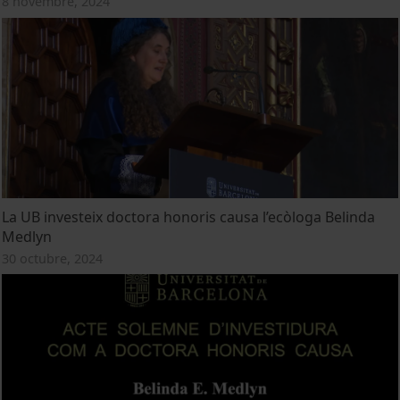
8 novembre, 2024
La UB investeix doctora honoris causa l’ecòloga Belinda
Medlyn
30 octubre, 2024