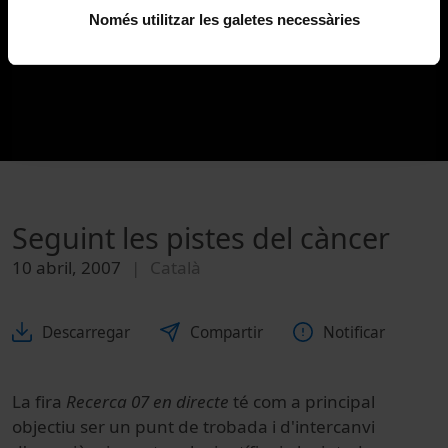
Només utilitzar les galetes necessàries
Seguint les pistes del càncer
10 abril, 2007
Català
Descarregar
Compartir
Notificar
La fira
Recerca 07 en directe
té com a principal
objectiu ser un punt de trobada i d'intercanvi