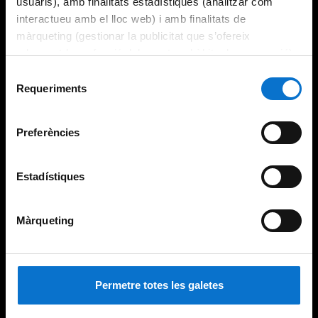
usuaris), amb finalitats estadístiques (analitzar com
interactueu amb el lloc web) i amb finalitats de
màrqueting (gestionar la publicitat que s’ofereix
adequant-la en funció dels vostres hàbits de navegació).
Per obtenir més informació sobre les galetes podeu
Selecció
consultar la
Política de galetes del lloc web de la
Requeriments
de
Universitat de Barcelona
.
consentiment
Preferències
Estadístiques
Màrqueting
Permetre totes les galetes