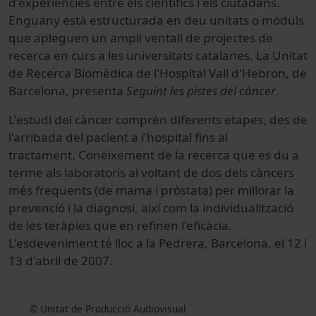
d'experiències entre els científics i els ciutadans.
Enguany està estructurada en deu unitats o mòduls
que apleguen un ampli ventall de projectes de
recerca en curs a les universitats catalanes. La Unitat
de Recerca Biomèdica de l'Hospital Vall d'Hebron, de
Barcelona, presenta
Seguint les pistes del càncer
.
L'estudi del càncer comprèn diferents etapes, des de
l'arribada del pacient a l'hospital fins al
tractament. Coneixement de la recerca que es du a
terme als laboratoris al voltant de dos dels càncers
més freqüents (de mama i pròstata) per millorar la
prevenció i la diagnosi, així com la individualització
de les teràpies que en refinen l'eficàcia.
L'esdeveniment té lloc a la Pedrera, Barcelona, el 12 i
13 d'abril de 2007.
© Unitat de Producció Audiovisual