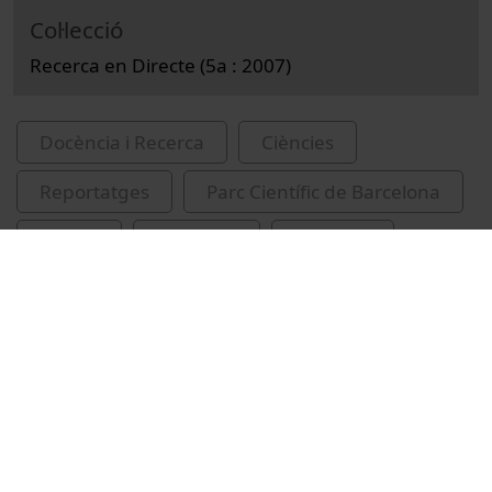
Col·lecció
Recerca en Directe (5a : 2007)
Docència i Recerca
Ciències
Reportatges
Parc Científic de Barcelona
càncer
medicina
genètica
Hospital General Vall d'Hebron. Institut de
Recerca