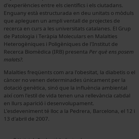
d'experiències entre els científics i els ciutadans.
Enguany està estructurada en deu unitats o mòduls
que apleguen un ampli ventall de projectes de
recerca en curs a les universitats catalanes. El Grup
de Patologia i Teràpia Moleculars en Malalties
Heterogèniques i Poligèniques de l'Institut de
Recerca Biomèdica (IRB) presenta
Per què ens posem
malats?.
Malalties freqüents com ara l'obesitat, la diabetis o el
càncer no venen determinades únicament per la
dotació genètica, sinó que la influència ambiental
així com l'estil de vida tenen una rellevància cabdal
en llurs aparició i desenvolupament.
L'esdeveniment té lloc a la Pedrera, Barcelona, el 12 i
13 d'abril de 2007.