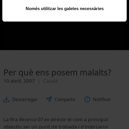
Només utilitzar les galetes necessàries
Per què ens posem malalts?
10 abril, 2007
Català
Descarregar
Compartir
Notificar
La fira
Recerca 07 en directe
té com a principal
objectiu ser un punt de trobada i d'intercanvi