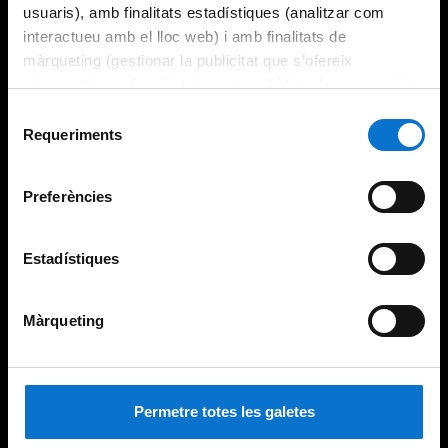
usuaris), amb finalitats estadístiques (analitzar com
interactueu amb el lloc web) i amb finalitats de
màrqueting (gestionar la publicitat que s’ofereix
adequant-la en funció dels vostres hàbits de navegació).
Per obtenir més informació sobre les galetes podeu
Selecció
consultar la
Política de galetes del lloc web de la
Requeriments
de
Universitat de Barcelona
.
consentiment
Preferències
Estadístiques
Màrqueting
Permetre totes les galetes