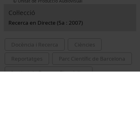
© Unitat de Producció Audiovisual
Col·lecció
Recerca en Directe (5a : 2007)
Docència i Recerca
Ciències
Reportatges
Parc Científic de Barcelona
Institut de Recerca Biomèdica
trastorns del metabolisme
biologia humana
genètica