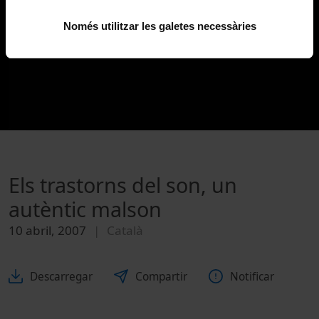
Només utilitzar les galetes necessàries
Els trastorns del son, un
autèntic malson
10 abril, 2007
Català
Descarregar
Compartir
Notificar