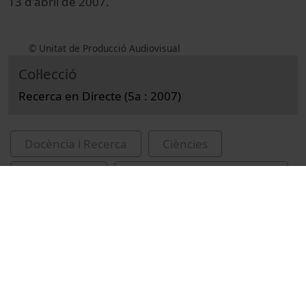
13 d'abril de 2007.
© Unitat de Producció Audiovisual
Col·lecció
Recerca en Directe (5a : 2007)
Docència i Recerca
Ciències
Reportatges
Parc Científic de Barcelona
medicina
trastorns del son
IDIBAPS