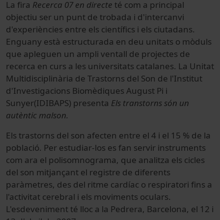
La fira
Recerca 07 en directe
té com a principal
objectiu ser un punt de trobada i d'intercanvi
d'experiències entre els científics i els ciutadans.
Enguany està estructurada en deu unitats o mòduls
que apleguen un ampli ventall de projectes de
recerca en curs a les universitats catalanes. La Unitat
Multidisciplinària de Trastorns del Son de l'Institut
d'Investigacions Biomèdiques August Pi i
Sunyer
(IDIBAPS) presenta
Els transtorns són un
autèntic malson.
Els trastorns del son afecten entre el 4 i el 15 % de la
població. Per estudiar-los es fan servir instruments
com ara el polisomnograma, que analitza els cicles
del son mitjançant el registre de diferents
paràmetres, des del ritme cardíac o respiratori fins a
l'activitat cerebral i els moviments oculars.
L'esdeveniment té lloc a la Pedrera, Barcelona, el 12 i