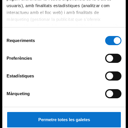
usuaris), amb finalitats estadístiques (analitzar com
interactueu amb el lloc web) i amb finalitats de
màrqueting (gestionar la publicitat que s’ofereix
adequant-la en funció dels vostres hàbits de navegació).
Per obtenir més informació sobre les galetes podeu
Selecció
consultar la
Política de galetes del lloc web de la
Requeriments
de
Universitat de Barcelona
.
consentiment
Preferències
Estadístiques
Màrqueting
Permetre totes les galetes