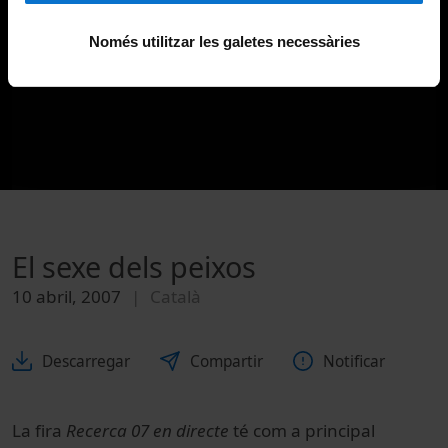
Només utilitzar les galetes necessàries
El sexe dels peixos
10 abril, 2007
Català
Descarregar
Compartir
Notificar
La fira
Recerca 07 en directe
té com a principal