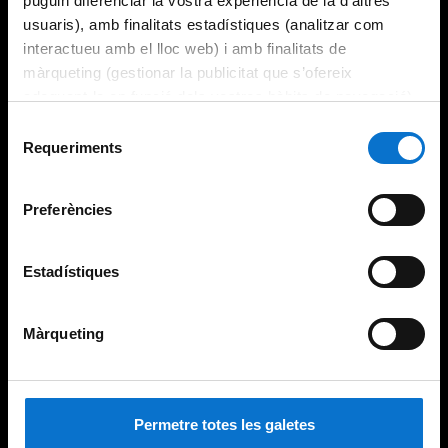
puguin diferenciar la vostra experiència de la d’altres
usuaris), amb finalitats estadístiques (analitzar com
interactueu amb el lloc web) i amb finalitats de
màrqueting (gestionar la publicitat que s’ofereix
adequant-la en funció dels vostres hàbits de navegació).
Per obtenir més informació sobre les galetes podeu
Selecció
consultar la
Política de galetes del lloc web de la
Requeriments
de
Universitat de Barcelona
.
consentiment
Preferències
Estadístiques
Màrqueting
Permetre totes les galetes