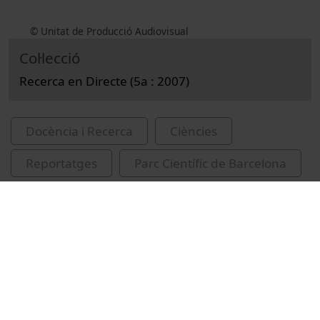
© Unitat de Producció Audiovisual
Col·lecció
Recerca en Directe (5a : 2007)
Docència i Recerca
Ciències
Reportatges
Parc Científic de Barcelona
peixos
genètica animal
Institut de Ciències del Mar
evolució (Biologia)