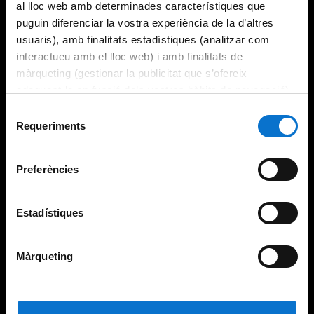
al lloc web amb determinades característiques que
puguin diferenciar la vostra experiència de la d’altres
usuaris), amb finalitats estadístiques (analitzar com
interactueu amb el lloc web) i amb finalitats de
màrqueting (gestionar la publicitat que s’ofereix
adequant-la en funció dels vostres hàbits de navegació).
Per obtenir més informació sobre les galetes podeu
Selecció
consultar la
Política de galetes del lloc web de la
Requeriments
de
Universitat de Barcelona
.
consentiment
Preferències
Estadístiques
Màrqueting