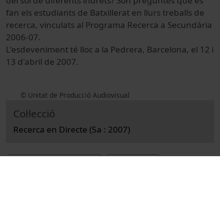
del sòl de diferents indrets? Són preguntes que es
fan els estudiants de Batxillerat en llurs treballs de
recerca, vinculats al Programa Recerca a Secundària
2006-07.
L'esdeveniment té lloc a la Pedrera, Barcelona, el 12 i
13 d'abril de 2007.
© Unitat de Producció Audiovisual
Col·lecció
Recerca en Directe (5a : 2007)
Docència i Recerca
Ciències
Reportatges
Farmàcia
Parc Científic de Barcelona
perfums