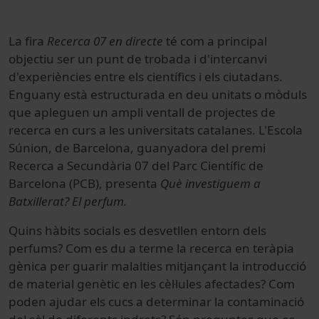
La fira
Recerca 07 en directe
té com a principal
objectiu ser un punt de trobada i d'intercanvi
d'experiències entre els científics i els ciutadans.
Enguany està estructurada en deu unitats o mòduls
que apleguen un ampli ventall de projectes de
recerca en curs a les universitats catalanes. L'Escola
Súnion, de Barcelona, guanyadora del premi
Recerca a Secundària 07 del Parc Científic de
Barcelona (PCB), presenta
Què investiguem a
Batxillerat? El perfum.
Quins hàbits socials es desvetllen entorn dels
perfums? Com es du a terme la recerca en teràpia
gènica per guarir malalties mitjançant la introducció
de material genètic en les cèl·lules afectades? Com
poden ajudar els cucs a determinar la contaminació