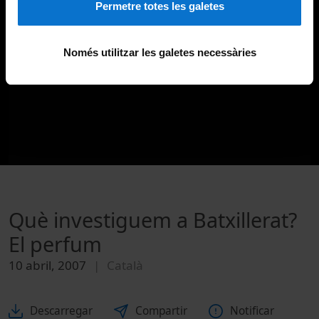
Permetre totes les galetes
Només utilitzar les galetes necessàries
Què investiguem a Batxillerat?
El perfum
10 abril, 2007
Català
Descarregar
Compartir
Notificar