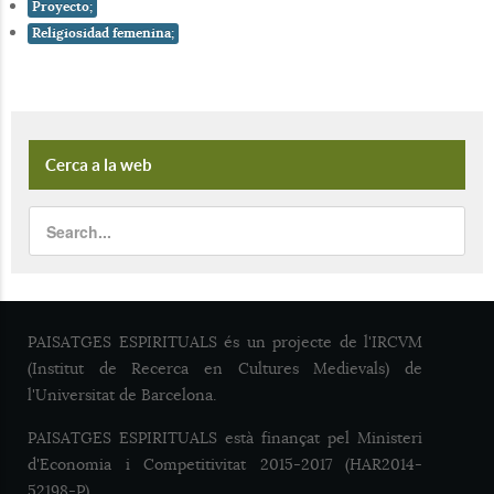
Proyecto;
Religiosidad femenina;
Cerca a la web
PAISATGES ESPIRITUALS és un projecte de l'IRCVM
(Institut de Recerca en Cultures Medievals) de
l'Universitat de Barcelona.
PAISATGES ESPIRITUALS està finançat pel Ministeri
d'Economia i Competitivitat 2015-2017 (HAR2014-
52198-P).