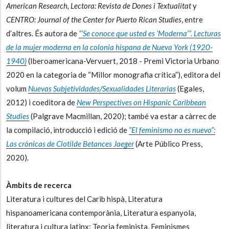
American Research, Lectora: Revista de Dones i Textualitat
y
CENTRO: Journal of the Center for Puerto Rican Studies
, entre
d’altres. És
autora de
“‘Se conoce que usted es ‘Moderna’”. Lecturas
de la mujer moderna en la colonia hispana de Nueva York (1920-
1940)
(Iberoamericana-Vervuert, 2018 - Premi Victoria Urbano
2020 en la categoria de “Millor monografia crítica”), editora del
volum
Nuevas Subjetividades/Sexualidades Literarias
(Egales,
2012) i coeditora de
New Perspectives on Hispanic Caribbean
Studies
(Palgrave Macmillan, 2020); també va estar a càrrec de
la compilació, introducció i edició de
“El feminismo no es nuevo”:
Las crónicas de Clotilde Betances Jaeger
(Arte Público Press,
2020).
Àmbits de recerca
Literatura i cultures del Carib hispà, Literatura
hispanoamericana contemporània, Literatura espanyola,
literatura i cultura latinx; Teoria feminista, Feminismes