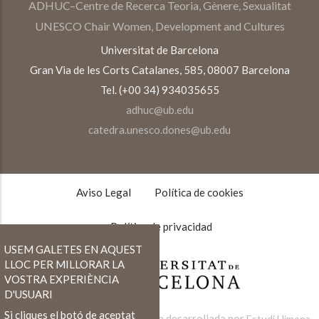
ADHUC–Centre de Recerca Teoria, Gènere, Sexualitat
UNESCO Chair Women, Development and Cultures
Universitat de Barcelona
Gran Via de les Corts Catalanes, 585, 08007 Barcelona
Tel. (+00 34) 934035655
adhuc@ub.edu
catedra.unesco.dones@ub.edu
TEXTOS
LEGALES
Aviso Legal
Política de cookies
Política de privacidad
USEM GALETES EN AQUEST
LLOC PER MILLORAR LA
VOSTRA EXPERIÈNCIA
D'USUARI
Si cliques el botó de aceptat
Web desarrollada por
Estudi Llimona