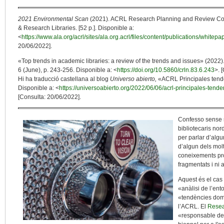
2021 Environmental Scan
(2021). ACRL Research Planning and Review Commi
& Research Libraries. [52 p.]. Disponible a:
<
https://www.ala.org/acrl/sites/ala.org.acrl/files/content/publications/whit
20/06/2022].
«Top trends in academic libraries: a review of the trends and issues» (2022)
6 (June), p. 243-256. Disponible a: <
https://doi.org/10.5860/crln.83.6.243
>. 
Hi ha traducció castellana al blog
Universo abierto,
«ACRL Principales tenden
Disponible a: <
https://universoabierto.org/2022/06/06/acrl-principales-tende
[Consulta: 20/06/2022].
Confesso sense m
bibliotecaris no
per parlar d’alg
d’algun dels mol
coneixements pr
fragmentats i ni 
Aquest és el cas 
«anàlisi de l’ent
«tendències dom
l’ACRL. El
Resea
«responsable de c