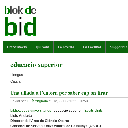
Vés al contingut
MENÚ PRINCIPAL
Presentació
Qui som
La revista
La Facultat
Suggerime
educació superior
Llengua
Català
Una ullada a l’entorn per saber cap on tirar
Enviat per
Lluís Anglada
el
Dc, 22/06/2022 - 10:53
biblioteques universitàries
educació superior
Estats Units
Lluís Anglada
Director de l’Àrea de Ciència Oberta
Consorci de Serveis Universitaris de Catalunya (CSUC)