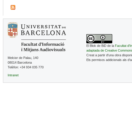
El Blok de BiD de la
Facultat d'I
adaptada de Creative Common
Creat a partir d'una obra dispon
Melcior de Palau, 140
Els permisos addicionals als d'
08014 Barcelona
Telèfon: +34 934 035 770
Intranet