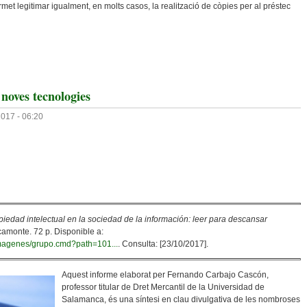
et legitimar igualment, en molts casos, la realització de còpies per al préstec
El Préstec Interbibliotecari Als Estats Units: Una Mirada Legal
s noves tecnologies
2017 - 06:20
piedad intelectual en la sociedad de la información: leer para descansar
monte. 72 p. Disponible a:
go_imagenes/grupo.cmd?path=101...
. Consulta: [23/10/2017].
Aquest informe elaborat per Fernando Carbajo Cascón,
professor titular de Dret Mercantil de la Universidad de
Salamanca, és una síntesi en clau divulgativa de les nombroses