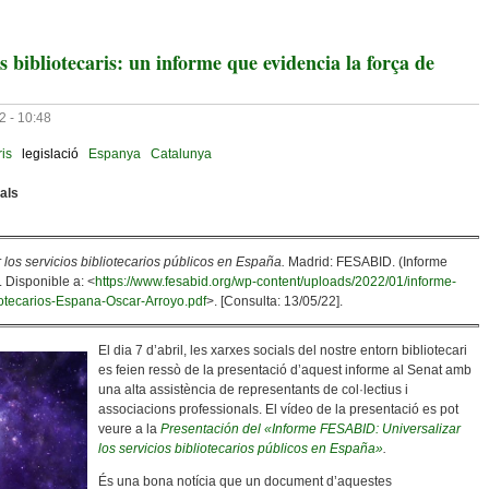
is bibliotecaris: un informe que evidencia la força de
2 - 10:48
ris
legislació
Espanya
Catalunya
uals
 los servicios bibliotecarios públicos en España.
Madrid: FESABID. (Informe
 Disponible a: <
https://www.fesabid.org/wp-content/uploads/2022/01/informe-
iotecarios-Espana-Oscar-Arroyo.pdf
>. [Consulta: 13/05/22].
El dia 7 d’abril, les xarxes socials del nostre entorn bibliotecari
es feien ressò de la presentació d’aquest informe al Senat amb
una alta assistència de representants de col·lectius i
associacions professionals. El vídeo de la presentació es pot
veure a la
Presentación del «Informe FESABID: Universalizar
los servicios bibliotecarios públicos en España»
.
És una bona notícia que un document d’aquestes