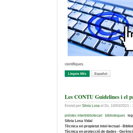
científiques.
Llegeix Més
Sobre Seminari Sobre Publica
Español
Les CONTU Guidelines i el pré
Enviat per
Silvia Losa
el
Dc, 10/03/2021 - 
préstec interbibliotecari
biblioteques
leg
Silvia Losa Vidal
Tècnica en propietat intel·lectual - Bibli
Tècnica en protecció de dades - Gerènc