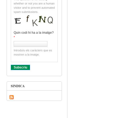
whether or not you are a human
visitor and to prevent automated
spam submissions.
Quin codi hi ha a la imatge?
*
Introduïu els caràcters que es
mostren a la imatge.
SINDICA