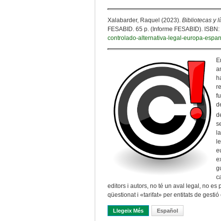
Xalabarder, Raquel (2023).
Bibliotecas y l
FESABID. 65 p. (Informe FESABID). ISBN: 
controlado-alternativa-legal-europa-espan
E
a
h
r
f
d
d
s
l
l
e
e
g
c
editors i autors, no té un aval legal, no es
qüestionat i «tarifat» per entitats de gestió 
Llegeix Més
Sobre L’informe FESABID – Xal
Español