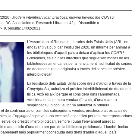
 (2020).
Modern interlibrary loan practices: moving beyond the CONTU
, DC: Association of Research Libraries. 42 p. Disponible a:
0
>. [Consulta: 14/02/2021].
L’Association of Research Libraries dels Estats Units (ARL, en
endavant) va publicar, l’estiu del 2020, un informe per animar a
les biblioteques d’aquell país a deixar d’aplicar les
CONTU
Guidelines,
és a dir, les directrius que segueixen moltes de les
biblioteques americanes per a l’enviament i sol·licitud de còpies
de documents (no d’originals) a través del servei de préstec
interbibliotecari.
La legislació dels Estats Units sobre drets d’autor, a través de la
Copyright Act,
autoritza el préstec interbibliotecari de documents
físics. Això és així perquè el considera dins l’anomenada
«doctrina de la primera venda» (és a dir, d’una manera
simplificada, un cop l’autor ha autoritzat la primera
dret de continuar autoritzant les subsegüents vendes, préstecs o altres actes de
pies, la
Copyright Act
preveu una excepció específica per realitzar reproduccions
el servei de préstec interbibliotecari, sempre i quan l’enviament agregat
ió o adquisició d’una obra per part de la biblioteca peticionària; i també, inclou
obablement més popularment coneguda dels drets d’autor d’aquell país,