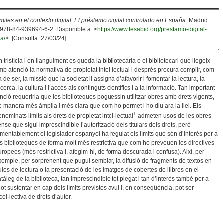
ímites en el contexto digital. El préstamo digital controlado en España.
Madrid:
978-84-939694-6-2. Disponible a: <
https://www.fesabid.org/prestamo-digital-
a/
>. [Consulta: 27/03/24].
n tristícia i en llanguiment es queda la bibliotecària o el bibliotecari que llegeix
mb atenció la normativa de propietat intel·lectual i després procura complir, com
a de ser, la missió que la societat li assigna d’afavorir i fomentar la lectura, la
ecerca, la cultura i l’accés als continguts científics i a la informació. Tan important
unció requeriria que les biblioteques poguessin utilitzar obres amb drets vigents,
e manera més àmplia i més clara que com ho permet i ho diu ara la llei. Els
1
enominats límits als drets de propietat intel·lectual
admeten usos de les obres
ense que sigui imprescindible l’autorització dels titulars dels drets, però
amentablement el legislador espanyol ha regulat els límits que són d’interès per a
es biblioteques de forma molt més restrictiva que com ho preveuen les directives
uropees (més restrictiva i, afegim-hi, de forma descurada i confusa). Així, per
xemple, per sorprenent que pugui semblar, la difusió de fragments de textos en
uies de lectura o la presentació de les imatges de cobertes de llibres en el
atàleg de la biblioteca, tan imprescindible tot plegat i tan d’interès també per a
 pot sustentar en cap dels límits previstos avui i, en conseqüència, pot ser
col·lectiva de drets d’autor.
abarder Sobre Els Límits Als Drets De Propietat Intel·lectual I Les Biblioteques