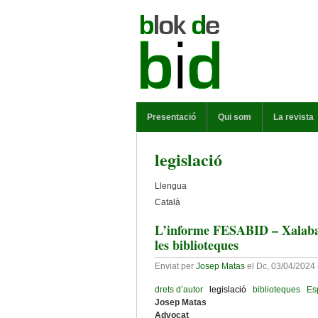
Vés al contingut
MENÚ PRINCIPAL
Presentació
Qui som
La revista
legislació
Llengua
Català
L’informe FESABID – Xalabarde
les biblioteques
Enviat per
Josep Matas
el
Dc, 03/04/2024 
drets d’autor
legislació
biblioteques
Es
Josep Matas
Advocat