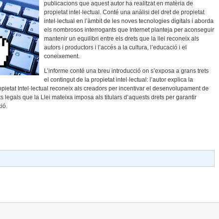
publicacions que aquest autor ha realitzat en matèria de
propietat intel·lectual. Conté una anàlisi del dret de propietat
intel·lectual en l’àmbit de les noves tecnologies digitals i aborda
els nombrosos interrogants que Internet planteja per aconseguir
mantenir un equilibri entre els drets que la llei reconeix als
autors i productors i l’accés a la cultura, l’educació i el
coneixement.
L’informe conté una breu introducció on s’exposa a grans trets
el contingut de la propietat intel·lectual: l’autor explica la
ropietat Intel·lectual reconeix als creadors per incentivar el desenvolupament de
ts legals que la Llei mateixa imposa als titulars d’aquests drets per garantir
ió.
ual I Les Noves Tecnologies