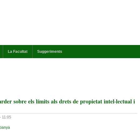
La Facultat
Suggeriments
r sobre els límits als drets de propietat intel·lectual i
- 11:05
panya