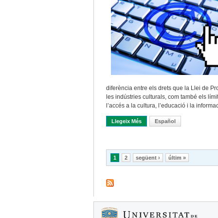
diferència entre els drets que la Llei de P
les indústries culturals, com també els lími
l’accés a la cultura, l’educació i la informac
Llegeix Més
Sobre La Propietat Intel·lect
Español
Pàgines
1
2
següent ›
últim »