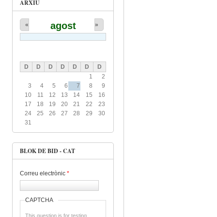
ARXIU
agost
«
»
D
D
D
D
D
D
D
1
2
3
4
5
6
7
8
9
10
11
12
13
14
15
16
17
18
19
20
21
22
23
24
25
26
27
28
29
30
31
BLOK DE BID - CAT
Correu electrònic
*
CAPTCHA
This question is for testing