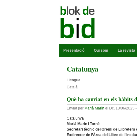
Vés al contingut
MENÚ PRINCIPAL
Presentació
Qui som
La revista
Catalunya
Llengua
Català
Què ha canviat en els hàbits d
Enviat per
Marià Marín
el
Dc, 18/06/2025 -
Catalunya
Marià Marín i Torné
Secretari tècnic del Gremi de Llibreters
Exdirector de l’Àrea del Llibre de l’Inst