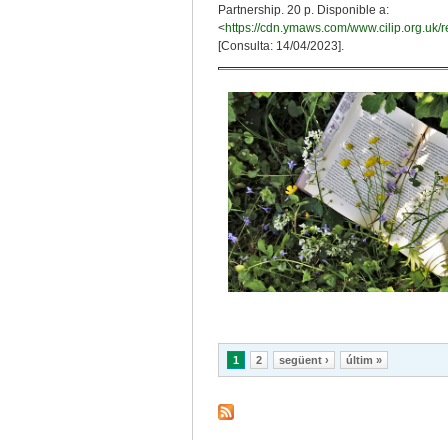
Partnership. 20 p. Disponible a:
<
https://cdn.ymaws.com/www.cilip.org.uk/r
[Consulta: 14/04/2023].
Pàgines
1
2
següent ›
últim »