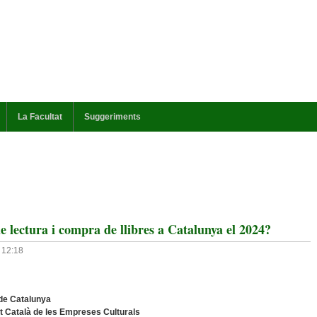
La Facultat
Suggeriments
e lectura i compra de llibres a Catalunya el 2024?
 12:18
 de Catalunya
itut Català de les Empreses Culturals