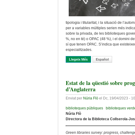
tipologia i titularitat, i la situació de l’aut
per a variables múltiples serien més indicat
sobre la privada, de les biblioteques gove
%, no en té) o OPAC (48 %), i el domini de
sí que tenen OPAC. S’indica que existeixen
especialitzades.
Llegeix Més
Sobre El Cercle Viciós De La I
Español
Estat de la qüestió sobre pro
d’Anglaterra
Enviat per
Núria Flò
el
Dc, 19/04/2023 - 1
biblioteques públiques
biblioteques verd
Núria Flò
Directora de la Biblioteca Collserola-Jo
Green libraries survey: progress, challeng