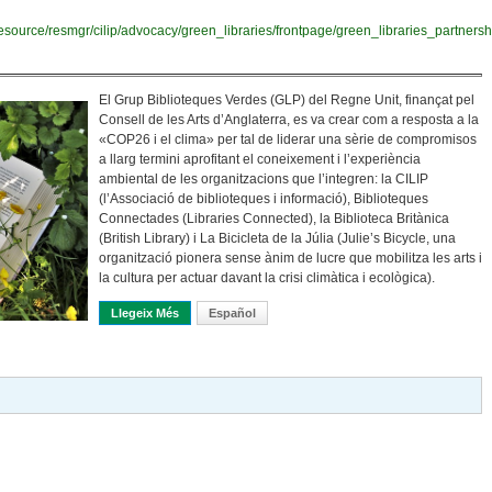
esource/resmgr/cilip/advocacy/green_libraries/frontpage/green_libraries_partnersh
El Grup Biblioteques Verdes (GLP) del Regne Unit, finançat pel
Consell de les Arts d’Anglaterra, es va crear com a resposta a la
«COP26 i el clima» per tal de liderar una sèrie de compromisos
a llarg termini aprofitant el coneixement i l’experiència
ambiental de les organitzacions que l’integren: la CILIP
(l’Associació de biblioteques i informació), Biblioteques
Connectades (Libraries Connected), la Biblioteca Britànica
(British Library) i La Bicicleta de la Júlia (Julie’s Bicycle, una
organització pionera sense ànim de lucre que mobilitza les arts i
la cultura per actuar davant la crisi climàtica i ecològica).
Llegeix Més
Sobre Estat De La Qüestió Sobre Programes Ambiental
Español