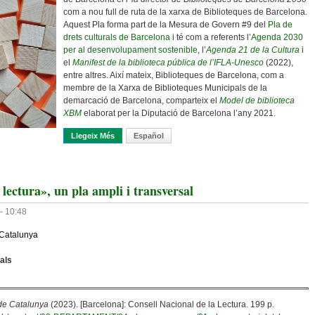
com a nou full de ruta de la xarxa de Biblioteques de Barcelona.
Aquest Pla forma part de la Mesura de Govern #9 del
Pla de
drets culturals de Barcelona
i té com a referents l’
Agenda 2030
per al desenvolupament sostenible
, l’
Agenda 21 de la Cultura
i
el
Manifest de la biblioteca pública de l’IFLA-Unesco
(2022),
entre altres. Així mateix, Biblioteques de Barcelona, com a
membre de la Xarxa de Biblioteques Municipals de la
demarcació de Barcelona, comparteix el
Model de biblioteca
XBM
elaborat per la Diputació de Barcelona l’any 2021.
Llegeix Més
Sobre Barcelona Té Un Pla
Español
a lectura», un pla ampli i transversal
- 10:48
Catalunya
uals
a de Catalunya
(2023). [Barcelona]: Consell Nacional de la Lectura. 199 p.