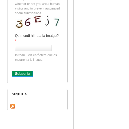
whether or not you are a human
visitor and to prevent automated
spam submissions.
Quin codi hi ha a la imatge?
*
Introduïu els caràcters que es
mostren a la imatge.
SINDICA