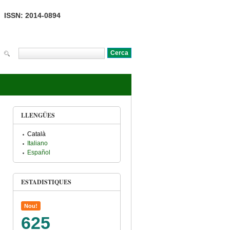
ISSN: 2014-0894
Cerca
Formulari de cerca
LLENGÜES
Català
Italiano
Español
ESTADISTIQUES
Nou!
625