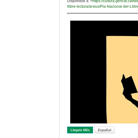
Disponible a: <
https://cultura.gencat.ca
llibre-lectura/arxius/Pla-Nacional-del-Llib
Llegeix Més
Sobre El «Pla Nacional Del Lli
Español