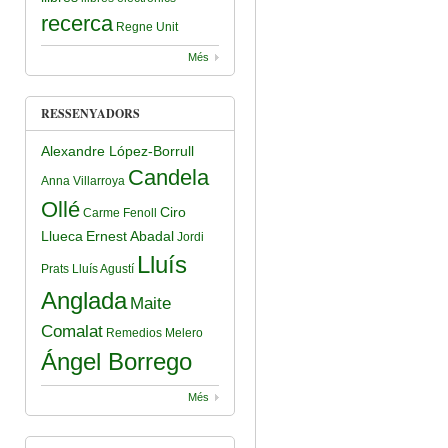
recerca
Regne Unit
ra De Llibres A Catalunya El 2024?
Més
RESSENYADORS
Alexandre López-Borrull
Candela
Anna Villarroya
Ollé
Ciro
Carme Fenoll
Llueca
Ernest Abadal
Jordi
Lluís
Prats
Lluís Agustí
Anglada
Maite
Comalat
Remedios Melero
Ángel Borrego
Més