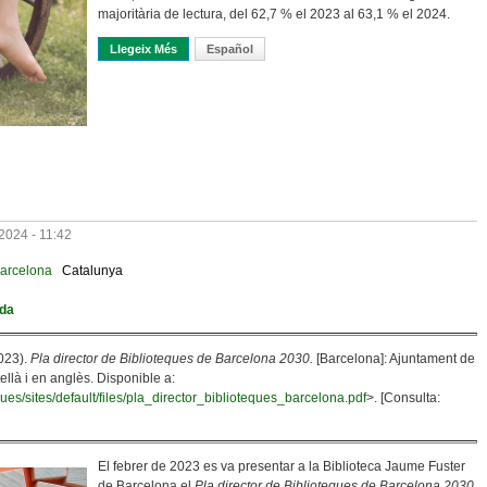
majoritària de lectura, del 62,7 % el 2023 al 63,1 % el 2024.
Llegeix Més
Sobre Què Ha Canviat En Els Hàbits De Lectura I Comp
Español
2024 - 11:42
arcelona
Catalunya
ida
023).
Pla director de Biblioteques de Barcelona 2030.
[Barcelona]: Ajuntament de
llà i en anglès. Disponible a:
ques/sites/default/files/pla_director_biblioteques_barcelona.pdf
>. [Consulta:
El febrer de 2023 es va presentar a la Biblioteca Jaume Fuster
de Barcelona el
Pla director de Biblioteques de Barcelona 2030