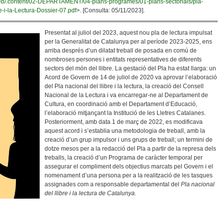
t/web/.content/02-DEPARTAMENT/04-plans-programes/01-plans-sectorials/pla-
re-i-la-Lectura-Dossier-07.pdf
>. [Consulta: 05/11/2023].
Presentat al juliol del 2023, aquest nou pla de lectura impulsat
per la Generalitat de Catalunya per al període 2023-2025, ens
arriba després d’un dilatat treball de posada en comú de
nombroses persones i entitats representatives de diferents
sectors del món del llibre. La gestació del Pla ha estat llarga: un
Acord de Govern de 14 de juliol de 2020 va aprovar l’elaboració
del Pla nacional del llibre i la lectura, la creació del Consell
Nacional de la Lectura i va encarregar-ne al Departament de
Cultura, en coordinació amb el Departament d’Educació,
l’elaboració mitjançant la Institució de les Lletres Catalanes.
Posteriorment, amb data 1 de març de 2022, es modificava
aquest acord i s’establia una metodologia de treball, amb la
creació d’un grup impulsor i uns grups de treball; un termini de
dotze mesos per a la redacció del Pla a partir de la represa dels
treballs, la creació d’un Programa de caràcter temporal per
assegurar el compliment dels objectius marcats pel Govern i el
nomenament d’una persona per a la realització de les tasques
assignades com a responsable departamental del
Pla nacional
del llibre i la lectura de Catalunya.
bre I La Lectura», Un Pla Ampli I Transversal