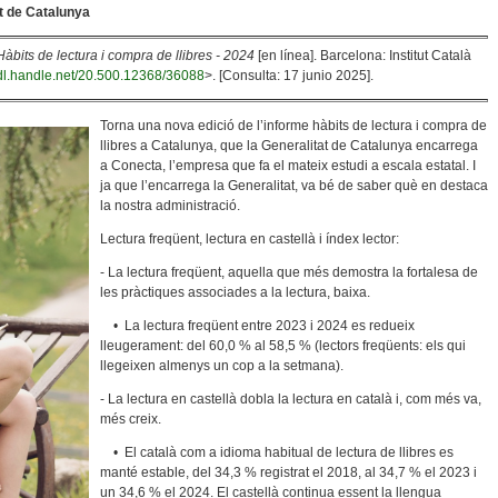
t de Catalunya
Hàbits de lectura i compra de llibres - 2024
[en línea]. Barcelona: Institut Català
hdl.handle.net/20.500.12368/36088
>. [Consulta: 17 junio 2025].
Torna una nova edició de l’informe hàbits de lectura i compra de
llibres a Catalunya, que la Generalitat de Catalunya encarrega
a Conecta, l’empresa que fa el mateix estudi a escala estatal. I
ja que l’encarrega la Generalitat, va bé de saber què en destaca
la nostra administració.
Lectura freqüent, lectura en castellà i índex lector:
- La lectura freqüent, aquella que més demostra la fortalesa de
les pràctiques associades a la lectura, baixa.
• La lectura freqüent entre 2023 i 2024 es redueix
lleugerament: del 60,0 % al 58,5 % (lectors freqüents: els qui
llegeixen almenys un cop a la setmana).
- La lectura en castellà dobla la lectura en català i, com més va,
més creix.
• El català com a idioma habitual de lectura de llibres es
manté estable, del 34,3 % registrat el 2018, al 34,7 % el 2023 i
un 34,6 % el 2024. El castellà continua essent la llengua