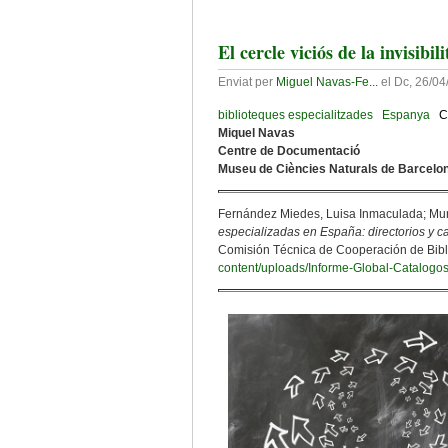
El cercle viciós de la invisibil
Enviat per
Miguel Navas-Fe...
el
Dc, 26/04
biblioteques especialitzades
Espanya
C
Miquel Navas
Centre de Documentació
Museu de Ciències Naturals de Barcel
Fernández Miedes, Luisa Inmaculada; Mun
especializadas en España: directorios y c
Comisión Técnica de Cooperación de Bibli
content/uploads/Informe-Global-Catalogos