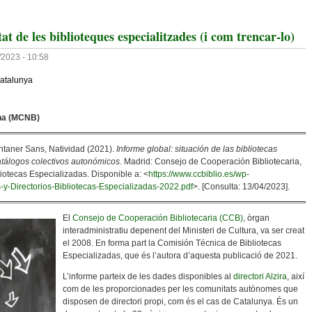
itat de les biblioteques especialitzades (i com trencar-lo)
/2023 - 10:58
atalunya
ona (MCNB)
taner Sans, Natividad (2021).
Informe global: situación de las bibliotecas
atálogos colectivos autonómicos.
Madrid: Consejo de Cooperación Bibliotecaria,
otecas Especializadas. Disponible a: <
https://www.ccbiblio.es/wp-
-y-Directorios-Bibliotecas-Especializadas-2022.pdf
>. [Consulta: 13/04/2023].
El
Consejo de Cooperación Bibliotecaria (CCB)
, òrgan
interadministratiu depenent del Ministeri de Cultura, va ser creat
el 2008. En forma part la Comisión Técnica de Bibliotecas
Especializadas, que és l’autora d’aquesta publicació de 2021.
L’informe parteix de les dades disponibles al
directori Alzira
, així
com de les proporcionades per les comunitats autònomes que
disposen de directori propi, com és el cas de Catalunya. És un