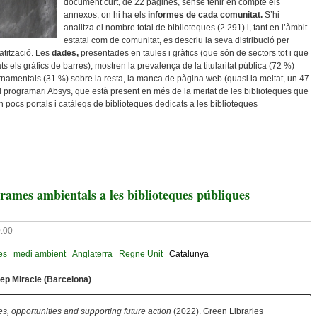
document curt, de 22 pàgines, sense tenir en compte els
annexos, on hi ha els
informes de cada comunitat.
S’hi
analitza el nombre total de biblioteques (2.291) i, tant en l’àmbit
estatal com de comunitat, es descriu la seva distribució per
omatització. Les
dades,
presentades en taules i gràfics (que són de sectors tot i que
s els gràfics de barres), mostren la prevalença de la titularitat pública (72 %)
rnamentals (31 %) sobre la resta, la manca de pàgina web (quasi la meitat, un 47
l programari Absys, que està present en més de la meitat de les biblioteques que
 pocs portals i catàlegs de biblioteques dedicats a les biblioteques
nvisibilitat De Les Biblioteques Especialitzades (i Com Trencar-Lo)
grames ambientals a les biblioteques públiques
0:00
es
medi ambient
Anglaterra
Regne Unit
Catalunya
sep Miracle (Barcelona)
es, opportunities and supporting future action
(2022). Green Libraries