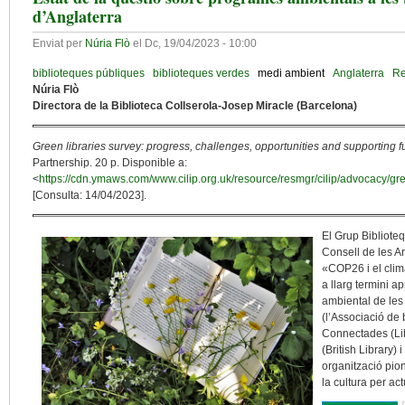
d’Anglaterra
Enviat per
Núria Flò
el
Dc, 19/04/2023 - 10:00
biblioteques públiques
biblioteques verdes
medi ambient
Anglaterra
Re
Núria Flò
Directora de la Biblioteca Collserola-Josep Miracle (Barcelona)
Green libraries survey: progress, challenges, opportunities and supporting f
Partnership. 20 p. Disponible a:
<
https://cdn.ymaws.com/www.cilip.org.uk/resource/resmgr/cilip/advocacy/gre
[Consulta: 14/04/2023].
El Grup Bibliote
Consell de les Ar
«COP26 i el clim
a llarg termini a
ambiental de les 
(l’Associació de 
Connectades (Lib
(British Library) 
organització pion
la cultura per act