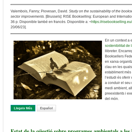
Valembois, Fanny; Piovesan, David.
Study on the sustainability of the bookse
sector improvements.
[Brussels]: RISE Bookselling: European and Internation
36 p. Disponible també en francès. Disponible a: <
https://risebookselling.e
20/06/23].
En un context a 
sostenibilitat de 
llibreter. Encarr
Booksellers Fede
en xarxa organitz
clau en les quals
establiment més s
l’estudi és oferir
a conduir el se
medi ambient, al
preexistents i e
del món.
Llegeix Més
Sobre Llibreries I Sostenibilitat, Un Binomi Possible
Español
Estat de la qüestió sobre programes ambientals a les 