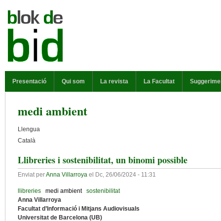
Vés al contingut
MENÚ PRINCIPAL
Presentació
Qui som
La revista
La Facultat
Suggerime
medi ambient
Llengua
Català
Llibreries i sostenibilitat, un binomi possible
Enviat per
Anna Villarroya
el
Dc, 26/06/2024 - 11:31
llibreries
medi ambient
sostenibilitat
Anna Villarroya
Facultat d’Informació i Mitjans Audiovisuals
Universitat de Barcelona (UB)