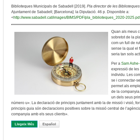
Biblioteques Municipals de Sabadell [2019].
Pla director de les Bibliotequ
Ajuntament de Sabadell; [Barcelona]: la Diputació. 46 p. Disponible a:
<
http://www.sabadell.cat/images/BIMS/PDF/pla_biblioteques_2020-2025.pd
Quan als meus cu
sobretot de la pl
com un full de ru
sense la qual el
seria tan sols act
Per a
Sam Ashe
expressió de les
individu. Les com
se i connectar-s
permet als empleat
de la companyia
un dels seus princ
número u». La declaració de principis juntament amb la de missió i visió, form
principis guia són declaracions positives sobre la missió central de l’agènc
companyia amb els seus clients».
Llegeix Més
Sobre Full De Ruta De Les Biblioteques Municipals De Sabadell 
Español