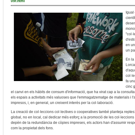
09r.html
Igual
cient
desen
monog
"col·l
d'est
en un
un pa
En la
Lorca
d'aqu
col·l
fa una
cinc g
el canvi en els hàbits de consum d'informació, que ha virat cap a la consulta 
els espais a activitats més valuoses que l'emmagatzematge de materials i 
impresos, i, en general, un creixent interès per la col·laboració.
La creació de col·leccions col·lectives o cooperatives també planteja reptes
global, no en local, cal dedicar més esforç a la promoció de les col·leccion
depèn de la redundància de còpies impreses, els actors han d'assumir respons
com la propietat dels fons.