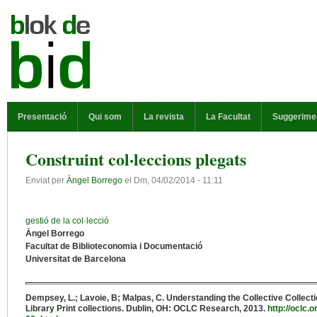
Vés al contingut
MENÚ PRINCIPAL
Presentació
Qui som
La revista
La Facultat
Suggerime
Construint col·leccions plegats
Enviat per
Àngel Borrego
el
Dm, 04/02/2014 - 11:11
gestió de la col·lecció
Ángel Borrego
Facultat de Biblioteconomia i Documentació
Universitat de Barcelona
Dempsey, L.; Lavoie, B; Malpas, C. Understanding the Collective Collec
Library Print collections. Dublin, OH: OCLC Research, 2013.
http://oclc.o