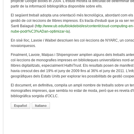
projecte Google Books el 2004. L'estudi mostra la dificultat de determinar 
partir de la informació bibliogràfica disponible sobre ells.
El següent treball adopta una orientació més tecnològica, abordant com els s
gestió de col·leccions de llibres impresos. Es tracta d'estudi que ja va ser 
Santi Balagué (
http://www.ub.edu/blokdebid/es/content/cloud-computing-en-la
nube-podr%C3%ADan-optimizar-la
).
En sisè lloc, Lavoie i Waibel descriuen les col·leccions de NYARC, un conso
novaiorquesos.
Finalment, Lavoie, Malpas i Shipengrover amplien alguns dels treballs anter
col·leccions de monografies impreses en biblioteques universitàries nord-am
llibres digitalitzats, especialment HathiTrust. Els resultats posen de manife
havia crescut des del 19% el juny de 2009 fins al 36% el juny de 2011. L'inf
geogràfiques dels Estats Units per explorar les possibilitats de gestió cooper
El document, en definitiva, compila un ampli nombre de treballs sobre un tem
monografies impreses, que sembla no estar de moda, però que es revela d'i
bibliogràfica sorgida d'OCLC.
Español
Italiano