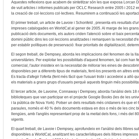
Aquestes reflexions que acabem de sintetitzar són les que exposa Lorcan 
de vuit articles i informes publicats per OCLC Research entre 2005 i 2012 e
la creació de col·leccions col·lectives. Resumirem a continuació les aporta
El primer treball, un article de Lavoie i Schonfeld , presenta els resultats d
impreses catalogades en WorldCat al gener de 2005. Al marge de les grans xi
publicació dels documents, els autors criden l'atenció sobre el baix percent
domini públic dins les col·leccions analitzades i remarquen la necessitat d'
per establir polítiques de preservació: fixar prioritats de digitalització; dete
El segon treball, de Dempsey, aborda les implicacions del fenomen de la lla
universitàries. Per explotar les possibilitats d'aquest fenomen, tal com han
comercial, l'autor insisteix en la necessitat de millorar les eines de descobr
disponibles per a diferents tipus de materials, fent-los presents en altres ent
Es tracta d'afegir l'oferta (fent més fàcil que l'usuari trobi i accedeixi a allò
els materials a grans grups d'usuaris perquè aquests tinguin més possibilita
El tercer article, de Lavoine, Connaway i Dempsey, aborda l'anàlisi dels 18 m
biblioteques que van participar en el projecte Google Books (les de les univ
i la pública de Nova York). Potser un dels resultats més cridaners és que el
paraules, només el 40 % dels documents estava en dos o més de les cinc b
llengües, amb l'anglès representant prop de la meitat dels fons, i més del 80
vigents.
El quart treball, de Lavoie i Dempsey, aprofundeix en l'anàlisi dels llibres sub
disponibles a WorldCat, analitzant les característiques dels llibres impreso