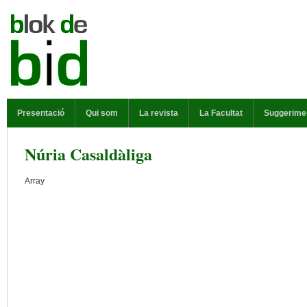
Vés al contingut
MENÚ PRINCIPAL
Presentació
Qui som
La revista
La Facultat
Suggerime
Núria Casaldàliga
Array