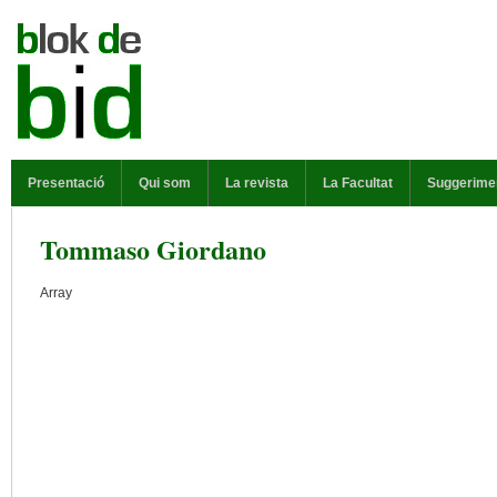
Vés al contingut
MENÚ PRINCIPAL
Presentació
Qui som
La revista
La Facultat
Suggerime
Tommaso Giordano
Array