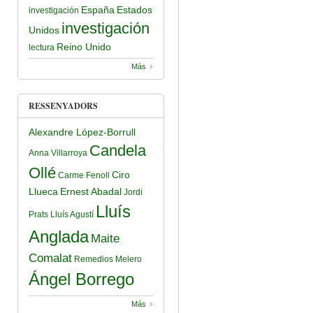
España
Estados
investigación
investigación
Unidos
Reino Unido
lectura
Más
RESSENYADORS
Alexandre López-Borrull
Candela
Anna Villarroya
Ollé
Ciro
Carme Fenoll
Llueca
Ernest Abadal
Jordi
Lluís
Prats
Lluís Agustí
Anglada
Maite
Comalat
Remedios Melero
Ángel Borrego
Más