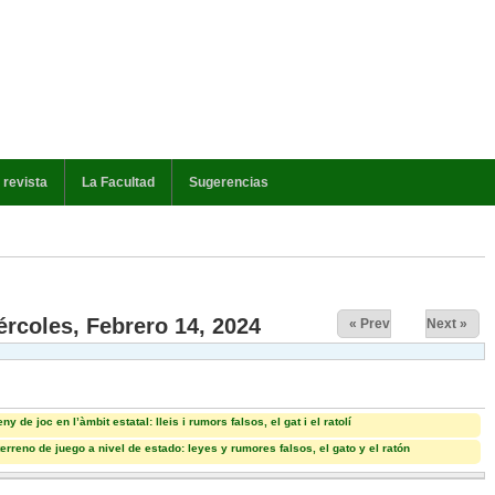
 revista
La Facultad
Sugerencias
va)
ércoles, Febrero 14, 2024
« Prev
Next »
 de joc en l’àmbit estatal: lleis i rumors falsos, el gat i el ratolí
rreno de juego a nivel de estado: leyes y rumores falsos, el gato y el ratón