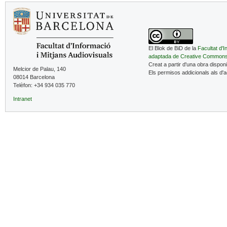
El Blok de BiD de la
Facultat d'I
adaptada de Creative Common
Creat a partir d'una obra dispon
Melcior de Palau, 140
Els permisos addicionals als d'
08014 Barcelona
Telèfon: +34 934 035 770
Intranet