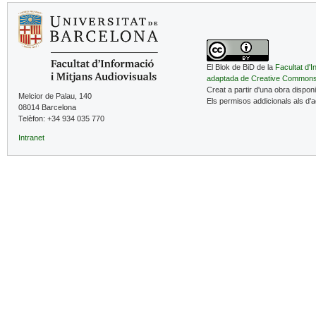
El Blok de BiD de la
Facultat d'I
adaptada de Creative Common
Creat a partir d'una obra dispon
Melcior de Palau, 140
Els permisos addicionals als d'
08014 Barcelona
Telèfon: +34 934 035 770
Intranet