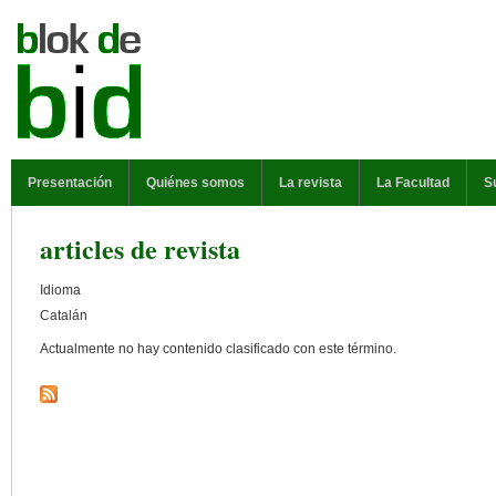
Pasar al contenido principal
MENÚ PRINCIPAL
Presentación
Quiénes somos
La revista
La Facultad
S
articles de revista
Idioma
Catalán
Actualmente no hay contenido clasificado con este término.