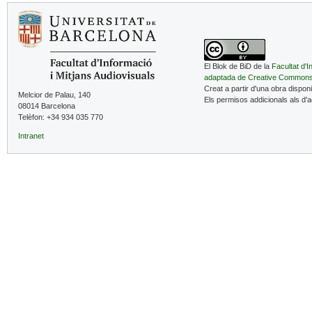
El Blok de BiD de la
Facultat d'I
adaptada de Creative Common
Creat a partir d'una obra dispon
Melcior de Palau, 140
Els permisos addicionals als d'
08014 Barcelona
Telèfon: +34 934 035 770
Intranet