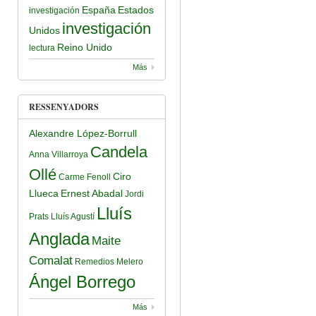
España
Estados
investigación
investigación
Unidos
Reino Unido
lectura
Más
RESSENYADORS
Alexandre López-Borrull
Candela
Anna Villarroya
Ollé
Ciro
Carme Fenoll
Llueca
Ernest Abadal
Jordi
Lluís
Prats
Lluís Agustí
Anglada
Maite
Comalat
Remedios Melero
Ángel Borrego
Más