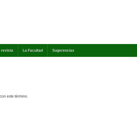
 revista
La Facultad
Sugerencias
con este término.