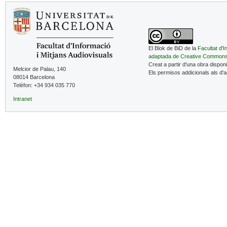
El Blok de BiD de la
Facultat d'I
adaptada de Creative Common
Creat a partir d'una obra dispon
Melcior de Palau, 140
Els permisos addicionals als d'
08014 Barcelona
Telèfon: +34 934 035 770
Intranet