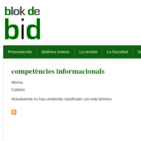
Pasar al contenido principal
MENÚ PRINCIPAL
Presentación
Quiénes somos
La revista
La Facultad
S
competències informacionals
Idioma
Catalán
Actualmente no hay contenido clasificado con este término.