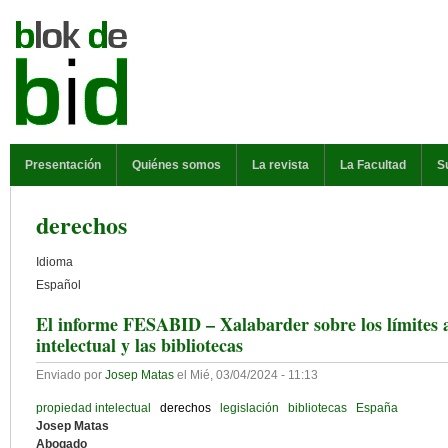
Pasar al contenido principal
MENÚ PRINCIPAL
Presentación
Quiénes somos
La revista
La Facultad
S
derechos
Idioma
Español
El informe FESABID – Xalabarder sobre los límites a
intelectual y las bibliotecas
Enviado por
Josep Matas
el
Mié, 03/04/2024 - 11:13
propiedad intelectual
derechos
legislación
bibliotecas
España
Josep Matas
Abogado