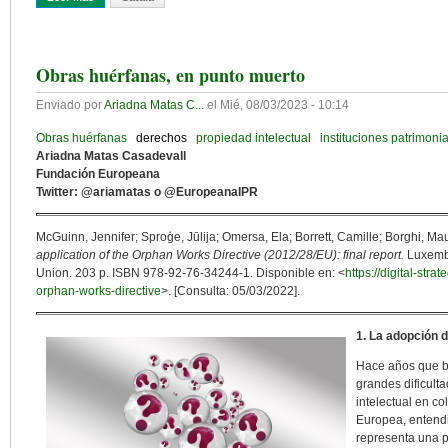
Obras huérfanas, en punto muerto
Enviado por
Ariadna Matas C...
el
Mié, 08/03/2023 - 10:14
Obras huérfanas
derechos
propiedad intelectual
instituciones patrimoni
Ariadna Matas Casadevall
Fundación Europeana
Twitter: @ariamatas o @EuropeanaIPR
McGuinn, Jennifer; Sproģe, Jūlija; Omersa, Ela; Borrett, Camille; Borghi, Mau
application of the Orphan Works Directive (2012/28/EU): final report.
Luxembo
Union. 203 p. ISBN 978-92-76-34244-1. Disponible en: <
https://digital-stra
orphan-works-directive
>. [Consulta: 05/03/2022].
1. La adopción 
Hace años que bi
grandes dificult
intelectual en c
Europea, entend
representa una p