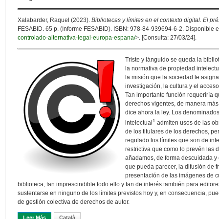
Xalabarder, Raquel (2023).
Bibliotecas y límites en el contexto digital. El 
FESABID. 65 p. (Informe FESABID). ISBN: 978-84-939694-6-2. Disponible e
controlado-alternativa-legal-europa-espana/
>. [Consulta: 27/03/24].
Triste y lánguido se queda la biblio
la normativa de propiedad intelect
la misión que la sociedad le asigna 
investigación, la cultura y el acceso
Tan importante función requeriría q
derechos vigentes, de manera más 
dice ahora la ley. Los denominados
1
intelectual
admiten usos de las obr
de los titulares de los derechos, p
regulado los límites que son de in
restrictiva que como lo prevén las d
añadamos, de forma descuidada y c
que pueda parecer, la difusión de f
presentación de las imágenes de cub
biblioteca, tan imprescindible todo ello y tan de interés también para editor
sustentarse en ninguno de los límites previstos hoy y, en consecuencia, pu
de gestión colectiva de derechos de autor.
Leer Más
Sobre El Informe FESABID – Xalabarder Sobre Los Límites A Los De
Català