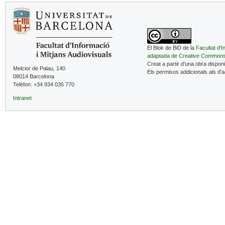
El Blok de BiD de la
Facultat d'I
adaptada de Creative Common
Creat a partir d'una obra dispon
Melcior de Palau, 140
Els permisos addicionals als d'
08014 Barcelona
Telèfon: +34 934 035 770
Intranet