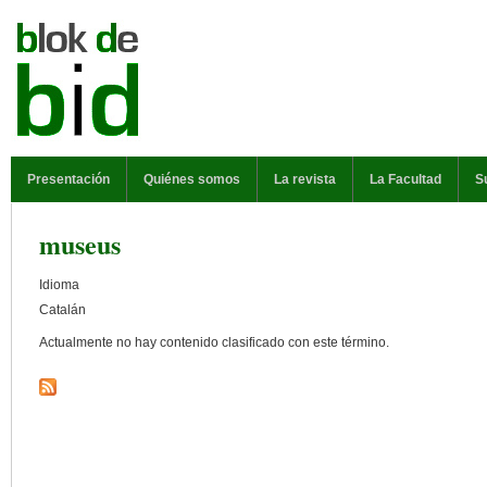
Pasar al contenido principal
MENÚ PRINCIPAL
Presentación
Quiénes somos
La revista
La Facultad
S
museus
Idioma
Catalán
Actualmente no hay contenido clasificado con este término.