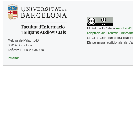
El Blok de BiD de la
Facultat d'I
adaptada de Creative Common
Creat a partir d'una obra dispon
Melcior de Palau, 140
Els permisos addicionals als d'
08014 Barcelona
Telèfon: +34 934 035 770
Intranet