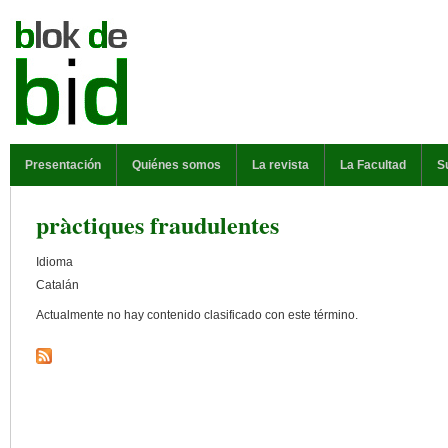
Pasar al contenido principal
MENÚ PRINCIPAL
Presentación
Quiénes somos
La revista
La Facultad
S
pràctiques fraudulentes
Idioma
Catalán
Actualmente no hay contenido clasificado con este término.