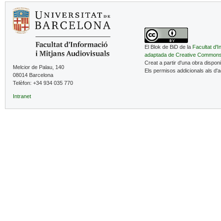
El Blok de BiD de la
Facultat d'I
adaptada de Creative Common
Creat a partir d'una obra dispon
Melcior de Palau, 140
Els permisos addicionals als d'
08014 Barcelona
Telèfon: +34 934 035 770
Intranet