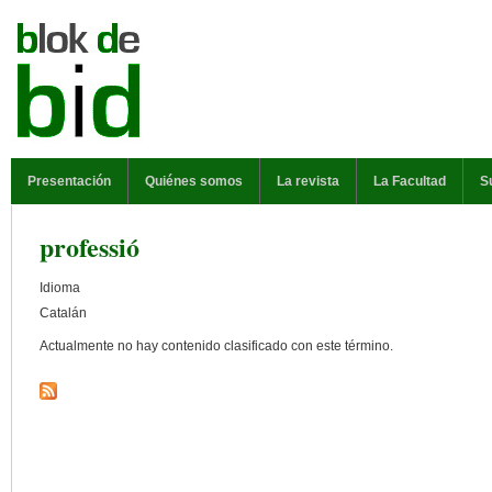
Pasar al contenido principal
MENÚ PRINCIPAL
Presentación
Quiénes somos
La revista
La Facultad
S
professió
Idioma
Catalán
Actualmente no hay contenido clasificado con este término.