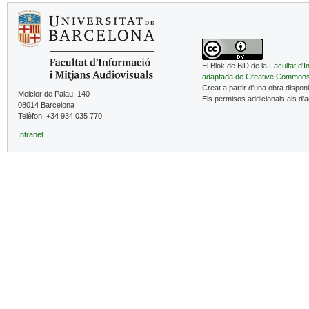
El Blok de BiD de la
Facultat d'I
adaptada de Creative Common
Creat a partir d'una obra dispon
Melcior de Palau, 140
Els permisos addicionals als d'
08014 Barcelona
Telèfon: +34 934 035 770
Intranet