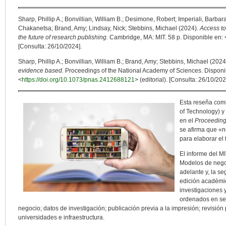
Sharp, Phillip A.; Bonvillian, William B.; Desimone, Robert; Imperiali, Barb
Chakanetsa; Brand, Amy; Lindsay, Nick; Stebbins, Michael (2024).
Access to
the future of research publishing.
Cambridge, MA: MIT. 58 p. Disponible en: 
[Consulta: 26/10/2024].
Sharp, Phillip A.; Bonvillian, William B.; Brand, Amy; Stebbins, Michael (2024
evidence based.
Proceedings of the National Academy of Sciences. Disponi
<
https://doi.org/10.1073/pnas.2412688121
> (editorial). [Consulta: 26/10/202
Esta reseña comb
of Technology) y 
en el
Proceeding
se afirma que «n
para elaborar el 
El informe del M
Modelos de negoc
adelante y, la se
edición académi
investigaciones y
ordenados en se
negocio; datos de investigación; publicación previa a la impresión; revisión 
universidades e infraestructura.