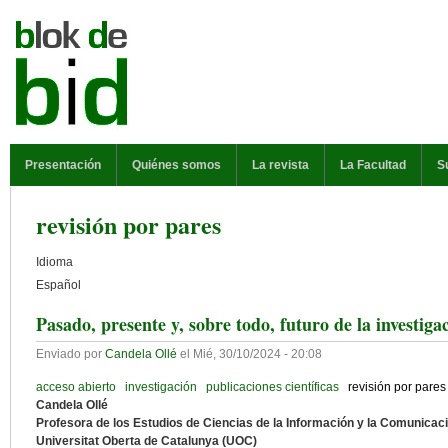
Pasar al contenido principal
MENÚ PRINCIPAL
Presentación
Quiénes somos
La revista
La Facultad
S
revisión por pares
Idioma
Español
Pasado, presente y, sobre todo, futuro de la investigac
Enviado por
Candela Ollé
el
Mié, 30/10/2024 - 20:08
acceso abierto
investigación
publicaciones científicas
revisión por pares
Candela Ollé
Profesora de los Estudios de Ciencias de la Información y la Comunicac
Universitat Oberta de Catalunya (UOC)