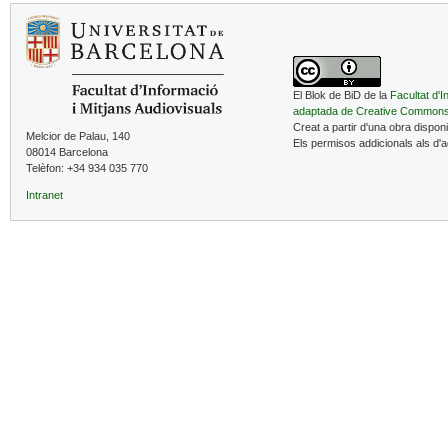
El Blok de BiD de la
Facultat d'I
adaptada de Creative Common
Creat a partir d'una obra dispon
Melcior de Palau, 140
Els permisos addicionals als d'
08014 Barcelona
Telèfon: +34 934 035 770
Intranet