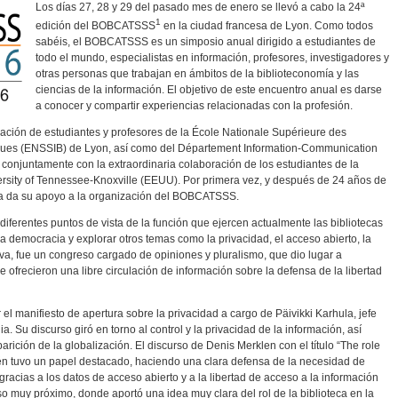
Los días 27, 28 y 29 del pasado mes de enero se llevó a cabo la 24ª
1
edición del BOBCATSSS
en la ciudad francesa de Lyon. Como todos
sabéis, el BOBCATSSS es un simposio anual dirigido a estudiantes de
todo el mundo, especialistas en información, profesores, investigadores y
otras personas que trabajan en ámbitos de la biblioteconomía y las
ciencias de la información. El objetivo de este encuentro anual es darse
a conocer y compartir experiencias relacionadas con la profesión.
ipación de estudiantes y profesores de la École Nationale Supérieure des
hèques (ENSSIB) de Lyon, así como del Département Information-Communication
, conjuntamente con la extraordinaria colaboración de los estudiantes de la
ersity of Tennessee-Knoxville (EEUU). Por primera vez, y después de 24 años de
a da su apoyo a la organización del BOBCATSSS.
ferentes puntos de vista de la función que ejercen actualmente las bibliotecas
 la democracia y explorar otros temas como la privacidad, el acceso abierto, la
itiva, fue un congreso cargado de opiniones y pluralismo, que dio lugar a
 ofrecieron una libre circulación de información sobre la defensa de la libertad
 el manifiesto de apertura sobre la privacidad a cargo de Päivikki Karhula, jefe
a. Su discurso giró en torno al control y la privacidad de la información, así
ición de la globalización. El discurso de Denis Merklen con el título “The role
ién tuvo un papel destacado, haciendo una clara defensa de la necesidad de
acias a los datos de acceso abierto y a la libertad de acceso a la información
so muy próximo, donde aportó una idea muy clara del rol de la biblioteca en la