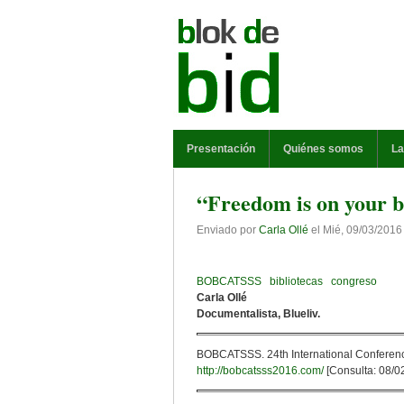
Pasar al contenido principal
MENÚ PRINCIPAL
Presentación
Quiénes somos
La
“Freedom is on your 
Enviado por
Carla Ollé
el
Mié, 09/03/2016 
BOBCATSSS
bibliotecas
congreso
Carla Ollé
Documentalista, Blueliv.
BOBCATSSS. 24th International Conference
http://bobcatsss2016.com/
[Consulta: 08/0