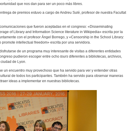
portunidad que nos dan para ser un poco más libres.
 entrega de premios estuvo a cargo de Andreu Sulé, profesor de nuestra Facultat
 comunicaciones que fueron aceptadas en el congreso: «Disseminating
age of Library and Information Science literature in Wikipedia» escrita por la
untamente con el profesor Ángel Borrego, y «Censorship in the School Library:
 promote intellectual freedom» escrita por una servidora.
disfrutarse de un programa muy interesante de visitas a diferentes entidades
 congreso pudieron escoger entre ocho
tours
diferentes a bibliotecas, archivos,
 ciudad de Lyon.
e un encuentro muy provechoso que ha servido para ver y entender otras
cultural de todos los participantes. También ha servido para observar maneras
extraer ideas a implementar en nuestras bibliotecas.