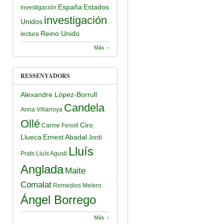
España
Estados
investigación
investigación
Unidos
Reino Unido
lectura
Más
RESSENYADORS
Alexandre López-Borrull
Candela
Anna Villarroya
Ollé
Ciro
Carme Fenoll
Llueca
Ernest Abadal
Jordi
Lluís
Prats
Lluís Agustí
Anglada
Maite
Comalat
Remedios Melero
Ángel Borrego
Más