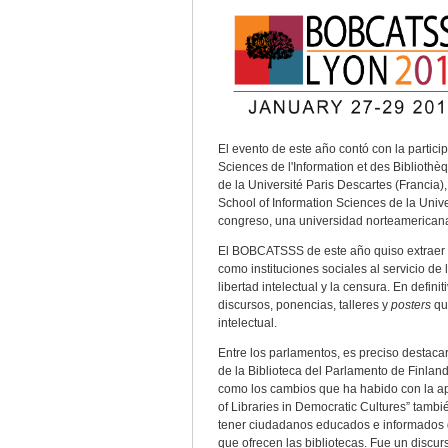
El evento de este año contó con la partic
Sciences de l'Information et des Bibliot
de la Université Paris Descartes (Francia)
School of Information Sciences de la Univ
congreso, una universidad norteamerican
El BOBCATSSS de este año quiso extraer di
como instituciones sociales al servicio de
libertad intelectual y la censura. En defin
discursos, ponencias, talleres y
posters
que
intelectual.
Entre los parlamentos, es preciso destacar
de la Biblioteca del Parlamento de Finlandi
como los cambios que ha habido con la apar
of Libraries in Democratic Cultures” tamb
tener ciudadanos educados e informados gr
que ofrecen las bibliotecas. Fue un discur