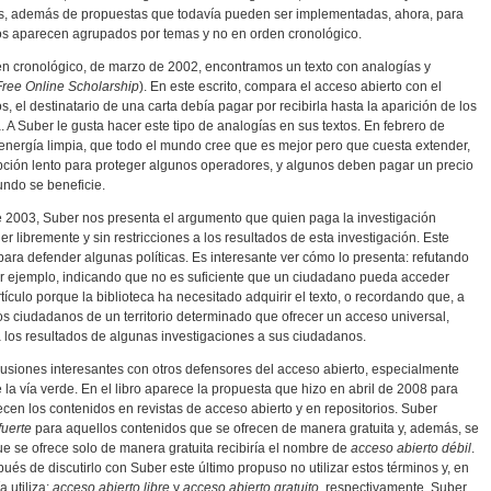
jos, además de propuestas que todavía pueden ser implementadas, ahora, para
los aparecen agrupados por temas y no en orden cronológico.
rden cronológico, de marzo de 2002, encontramos un texto con analogías y
Free Online Scholarship
). En este escrito, compara el acceso abierto con el
s, el destinatario de una carta debía pagar por recibirla hasta la aparición de los
 A Suber le gusta hacer este tipo de analogías en sus textos. En febrero de
energía limpia, que todo el mundo cree que es mejor pero que cuesta extender,
pción lento para proteger algunos operadores, y algunos deben pagar un precio
undo se beneficie.
e 2003, Suber nos presenta el argumento que quien paga la investigación
libremente y sin restricciones a los resultados de esta investigación. Este
para defender algunas políticas. Es interesante ver cómo lo presenta: refutando
r ejemplo, indicando que no es suficiente que un ciudadano pueda acceder
tículo porque la biblioteca ha necesitado adquirir el texto, o recordando que, a
los ciudadanos de un territorio determinado que ofrecer un acceso universal,
 los resultados de algunas investigaciones a sus ciudadanos.
siones interesantes con otros defensores del acceso abierto, especialmente
 la vía verde. En el libro aparece la propuesta que hizo en abril de 2008 para
ecen los contenidos en revistas de acceso abierto y en repositorios. Suber
fuerte
para aquellos contenidos que se ofrecen de manera gratuita y, además, se
que se ofrece solo de manera gratuita recibiría el nombre de
acceso abierto débil
.
pués de discutirlo con Suber este último propuso no utilizar estos términos y, en
 utiliza:
acceso abierto libre
y
acceso abierto gratuito
, respectivamente. Suber