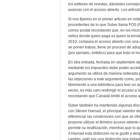
los editores de revistas, dándoles conse
avanzar con el acceso abierto. Los artícu
Si nos fijamos en el primer artículo en o
procedentes de lo que Suber llama FOS (
correo postal recordando que, en los inicio
sellos donde quien paga es quien la envía.
2010, compara el acceso abierto con una 
se ponen trabas, tiene un proceso de ado
(por ejemplo, estético) para que todo el m
En otra entrada, fechada en septiembre d
mediante los impuestos debe poder acceder 
argumento se utiliza de manera reiterada 
las objeciones a este argumento como, po
libremente a una biblioteca para leer un ar
veces, es más caro restringir el acceso a 
recordando que Canadá limitó el acceso a
Suber también ha mantenido algunas discu
con Steven Harnad, el principal valedor de
diferenciar las condiciones con que se ofr
propone utilizar el término
acceso abierto 
permite su reutilización, mientras que lo 
A Harnad esta distinción no le gustó y des
cambio, optó por una distinción que todavía