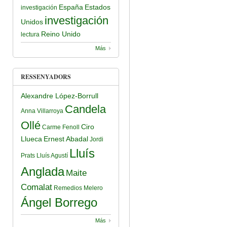
España
Estados
investigación
investigación
Unidos
Reino Unido
lectura
Más
RESSENYADORS
Alexandre López-Borrull
Candela
Anna Villarroya
Ollé
Ciro
Carme Fenoll
Llueca
Ernest Abadal
Jordi
Lluís
Prats
Lluís Agustí
Anglada
Maite
Comalat
Remedios Melero
Ángel Borrego
Más