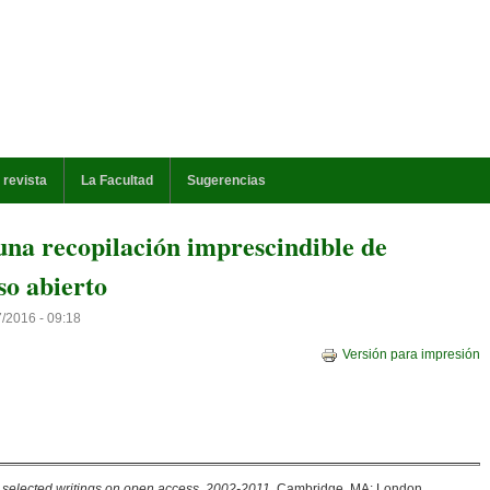
 revista
La Facultad
Sugerencias
na recopilación imprescindible de
so abierto
7/2016 - 09:18
Versión para impresión
elected writings on open access, 2002-2011
. Cambridge, MA; London,