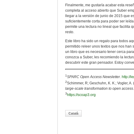
Finalmente, me gustaría acabar esta rese
completa al acceso abierto que Suber emp
llegar a la versión de junio de 2015 que e
suficientemente corta para poder ser leída
permite una lectura no lineal que facilita
resto.
Este libro ha sido un regalo para todos a
permitido releer unos textos que nos han 
un libro que es necesario tener cerca para
conozca a Suber, les recomiendo la lectur
descubrir este gran pensador. Estoy conve
1
SPARC Open Access Newsletter
.
http://
2
Schimmer, R; Geschuhn, K. K.; Vogler, A.
large-scale transformation to open access
3
https://scoap3.org
Català