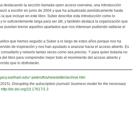
ña destacando la sección llamada
open access overview
, una introducción
ezó a escribir en junio de 2004 y que ha actualizado periódicamente hasta
s la que incluye en este libro. Suber describe esta introducción como lo
 y lo suficientemente larga para ser útil, y también destaca la organización que
 que puedan leerse aquellos apartados que nos interesan pudiendo saltarse el
quellos que hemos seguido a Suber a lo largo de estos años porque nos ha
servido de inspiración y nos han ayudado a avanzar hacia el acceso abierto. Es
 consultarlo y releerlo tantas veces como sea preciso. Y para quien todavía no
a del libro para comprender mejor todo el movimiento del acceso abierto y
ncido que lo disfrutarán.
legacy.earlham.edu/~peters/fos/newsletter/archive.htm
 (2015).
Disrupting the subscription journals’ business model for the necessary
.
http://dx.doi.org/10.17617/1.3