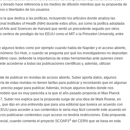
e y dorado hace referencia a los medios de difusión mientras que su propuesta de
chos o libertades de los usuarios.
es la que dedica a las políticas, incluyendo los artículos donde analiza las
onal Institutes of Health (NIH) durante estos años, así como la política adoptada
ty of Arts and Sciences de Harvard que sentó un precedente seguido por otros
s centros de prestigio de los EEUU como el MIT o la Princeton University, entre
e algunos textos como por ejemplo cuando habla de Napster y el acceso abierto,
 fenómeno Sci-Hub, o cuando se pregunta por qué los investigadores no depositan
último caso, defiende la importancia de estas herramientas ante quienes creen
de accederse a todas las publicaciones científicas y, además, utilizan
ste de publicar en revistas de acceso abierto, Suber aporta datos, algunos
ía de estas revistas no tienen tarifas para publicar y recordando que en algunas
s preciso pagar para publicar. Además, incluye algunos textos donde nos
modelo que es muy parecida a la que el año pasado proponía el Max Planck
07, Suber nos explica que la propuesta surge de una idea de Mark Rowse, en
, que dijo en una entrevista que para una editorial que tuviera un acuerdo con
 EEUU para acceder a sus contenidos le sería muy fácil convertir este acuerdo en
icos publicaran contenidos cuyo acceso no tendría restricciones. Esta propuesta
3
special, cuando comenta el proyecto SCOAP3
del CERN que se basa en esta