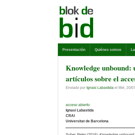
Pasar al contenido principal
MENÚ PRINCIPAL
Presentación
Quiénes somos
La
Knowledge unbound: u
artículos sobre el acce
Enviado por
Ignasi Labastida
el
Mié, 20/0
acceso abierto
Ignasi Labastida
CRAI
Universitat de Barcelona
Suber, Peter (2016).
Knowledge unbound: s