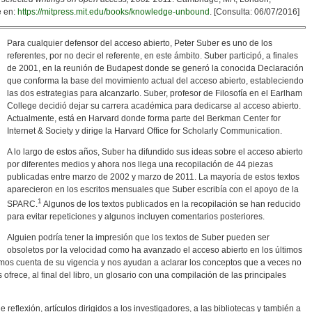
e en:
https://mitpress.mit.edu/books/knowledge-unbound
. [Consulta: 06/07/2016]
Para cualquier defensor del acceso abierto, Peter Suber es uno de los
referentes, por no decir el referente, en este ámbito. Suber participó, a finales
de 2001, en la reunión de Budapest donde se generó la conocida Declaración
que conforma la base del movimiento actual del acceso abierto, estableciendo
las dos estrategias para alcanzarlo. Suber, profesor de Filosofía en el Earlham
College decidió dejar su carrera académica para dedicarse al acceso abierto.
Actualmente, está en Harvard donde forma parte del Berkman Center for
Internet & Society y dirige la Harvard Office for Scholarly Communication.
A lo largo de estos años, Suber ha difundido sus ideas sobre el acceso abierto
por diferentes medios y ahora nos llega una recopilación de 44 piezas
publicadas entre marzo de 2002 y marzo de 2011. La mayoría de estos textos
aparecieron en los escritos mensuales que Suber escribía con el apoyo de la
1
SPARC.
Algunos de los textos publicados en la recopilación se han reducido
para evitar repeticiones y algunos incluyen comentarios posteriores.
Alguien podría tener la impresión que los textos de Suber pueden ser
obsoletos por la velocidad como ha avanzado el acceso abierto en los últimos
mos cuenta de su vigencia y nos ayudan a aclarar los conceptos que a veces no
 ofrece, al final del libro, un glosario con una compilación de las principales
 reflexión, artículos dirigidos a los investigadores, a las bibliotecas y también a