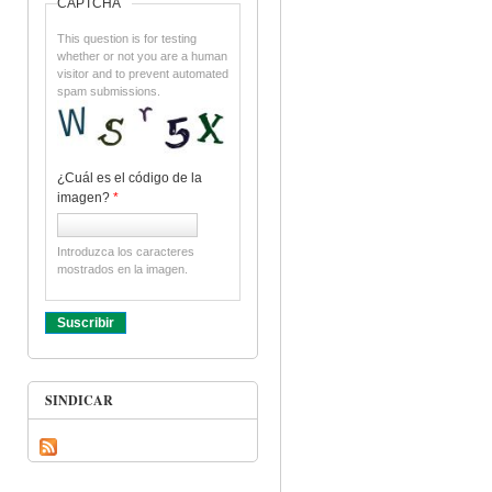
CAPTCHA
This question is for testing
whether or not you are a human
visitor and to prevent automated
spam submissions.
¿Cuál es el código de la
imagen?
*
Introduzca los caracteres
mostrados en la imagen.
SINDICAR