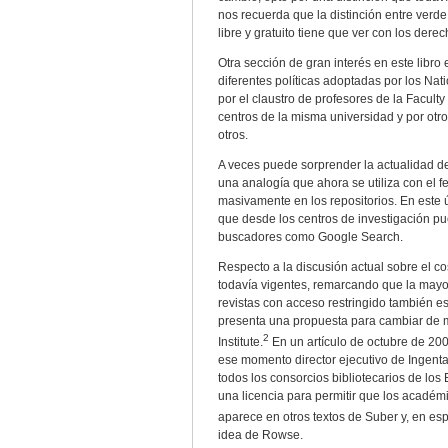
nos recuerda que la distinción entre verd
libre y gratuito tiene que ver con los dere
Otra sección de gran interés en este libro 
diferentes políticas adoptadas por los Nati
por el claustro de profesores de la Facul
centros de la misma universidad y por otro
otros.
A veces puede sorprender la actualidad d
una analogía que ahora se utiliza con el
masivamente en los repositorios. En este 
que desde los centros de investigación pue
buscadores como Google Search.
Respecto a la discusión actual sobre el co
todavía vigentes, remarcando que la mayor
revistas con acceso restringido también e
presenta una propuesta para cambiar de 
2
Institute.
En un artículo de octubre de 20
ese momento director ejecutivo de Ingenta
todos los consorcios bibliotecarios de los
una licencia para permitir que los académ
aparece en otros textos de Suber y, en e
idea de Rowse.