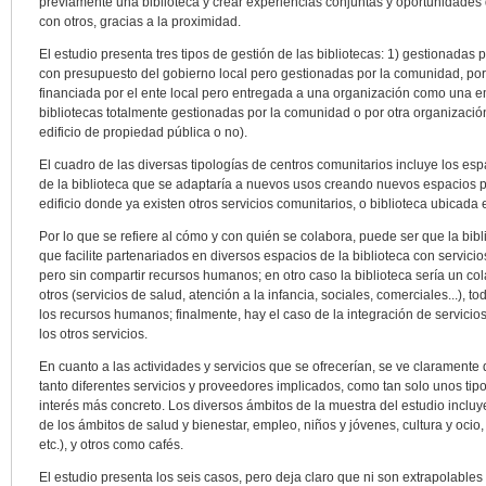
previamente una biblioteca y crear experiencias conjuntas y oportunidade
con otros, gracias a la proximidad.
El estudio presenta tres tipos de gestión de las bibliotecas: 1) gestionadas p
con presupuesto del gobierno local pero gestionadas por la comunidad, por
financiada por el ente local pero entregada a una organización como una em
bibliotecas totalmente gestionadas por la comunidad o por otra organización
edificio de propiedad pública o no).
El cuadro de las diversas tipologías de centros comunitarios incluye los espac
de la biblioteca que se adaptaría a nuevos usos creando nuevos espacios par
edificio donde ya existen otros servicios comunitarios, o biblioteca ubicad
Por lo que se refiere al cómo y con quién se colabora, puede ser que la bibl
que facilite partenariados en diversos espacios de la biblioteca con servicio
pero sin compartir recursos humanos; en otro caso la biblioteca sería un co
otros (servicios de salud, atención a la infancia, sociales, comerciales...), 
los recursos humanos; finalmente, hay el caso de la integración de servicios
los otros servicios.
En cuanto a las actividades y servicios que se ofrecerían, se ve claramente 
tanto diferentes servicios y proveedores implicados, como tan solo unos tip
interés más concreto. Los diversos ámbitos de la muestra del estudio inclu
de los ámbitos de salud y bienestar, empleo, niños y jóvenes, cultura y ocio,
etc.), y otros como cafés.
El estudio presenta los seis casos, pero deja claro que ni son extrapolables