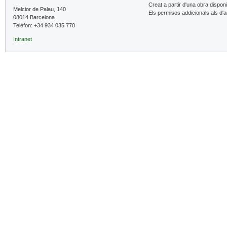
Creat a partir d'una obra dispon
Melcior de Palau, 140
Els permisos addicionals als d'
08014 Barcelona
Telèfon: +34 934 035 770
Intranet