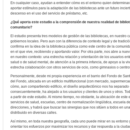
En cualquier caso, ayudan a entender cómo es el entorno quien determinará 
aportar estímulos para la adaptación de las bibliotecas ante un futuro inciert
descenso en el uso del servicio de préstamo, etc.
¿Qué aporta este estudio a la comprensión de nuestra realidad de bibliot
comunitario?
El estudio presenta tres modelos de gestión de las bibliotecas, en nuestro c
gobiernos locales. Pero aun con la diferencia de contexto legal y de tradició
confirma en la idea de la biblioteca pública como este centro de la comunid
en el que vive, recibiendo y aportando valor. Por otra parte, nos abre a nu
en nuestro contexto: una estrecha relación y orientación de los usuarios entre
salud o de salud mental, de atención a la primera infancia, de apoyo a la viv
estrecha colaboración con otros servicios de ocio, como gimnasios o centro
Personalmente, desde mi propia experiencia en el barrio del Fondo de San
del Fondo, ubicada en un edificio multifuncional (con mercado, supermercad
cómo, aun compartiendo edificio, el diseño arquitectónico nos ha separado
consecuentemente, ha alejado a los usuarios y clientes de unos y otros. To
a partir de este estudio. Al mismo tiempo, no obstante, la ubicación de este ed
servicios de salud, escuelas, centro de normalización lingüística, escuela 
direcciones, y habrá que buscar las sinergias que nos sitúen a todos en un
distribuido en diversas calles.
Así mismo, en toda nuestra geografía, cada uno puede mirar en su entorno
orientar los esfuerzos por maximizar los recursos y dar respuesta a la ciud