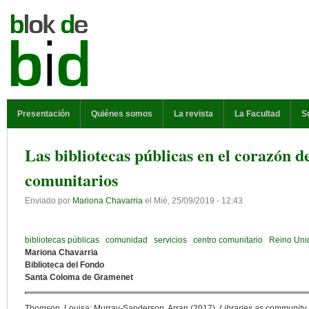
Pasar al contenido principal
MENÚ PRINCIPAL
Presentación
Quiénes somos
La revista
La Facultad
S
Las bibliotecas públicas en el corazón de
comunitarios
Enviado por
Mariona Chavarria
el
Mié, 25/09/2019 - 12:43
bibliotecas públicas
comunidad
servicios
centro comunitario
Reino Uni
Mariona Chavarria
Biblioteca del Fondo
Santa Coloma de Gramenet
Thomson, Louisa; Murray-Sanderson, Arran (2017).
Libraries as community h