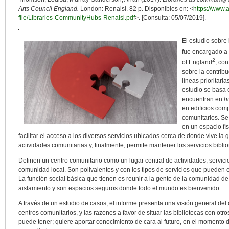
Arts Council England.
London: Renaisi. 82 p. Disponibles en: <
https://www.a
file/Libraries-CommunityHubs-Renaisi.pdf
>. [Consulta: 05/07/2019].
El estudio sobre
fue encargado a 
2
of England
, co
sobre la contrib
líneas prioritaria
estudio se basa e
encuentran en
h
en edificios com
comunitarios. Se
en un espacio fí
facilitar el acceso a los diversos servicios ubicados cerca de donde vive la
actividades comunitarias y, finalmente, permite mantener los servicios biblio
Definen un centro comunitario como un lugar central de actividades, servici
comunidad local. Son polivalentes y con los tipos de servicios que pueden e
La función social básica que tienen es reunir a la gente de la comunidad d
aislamiento y son espacios seguros donde todo el mundo es bienvenido.
A través de un estudio de casos, el informe presenta una visión general del 
centros comunitarios, y las razones a favor de situar las bibliotecas con otros
puede tener; quiere aportar conocimiento de cara al futuro, en el momento d