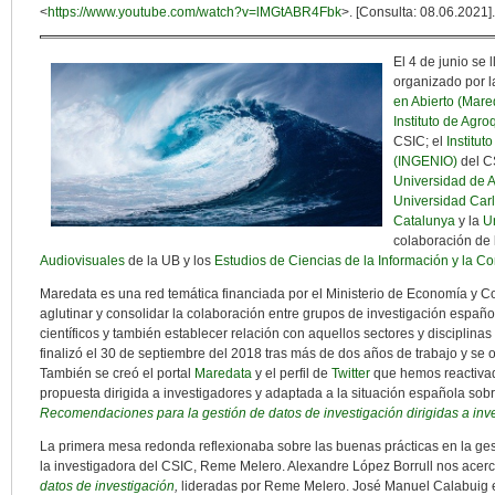
<
https://www.youtube.com/watch?v=lMGtABR4Fbk
>. [Consulta: 08.06.2021].
El 4 de junio se
organizado por 
en Abierto (Mare
Instituto de Agr
CSIC; el
Institut
(INGENIO)
del CS
Universidad de A
Universidad Carl
Catalunya
y la
U
colaboración de
Audiovisuales
de la UB y los
Estudios de Ciencias de la Información y la C
Maredata es una red temática financiada por el Ministerio de Economía y Co
aglutinar y consolidar la colaboración entre grupos de investigación españo
científicos y también establecer relación con aquellos sectores y disciplinas
finalizó el 30 de septiembre del 2018 tras más de dos años de trabajo y se 
También se creó el portal
Maredata
y el perfil de
Twitter
que hemos reactivad
propuesta dirigida a investigadores y adaptada a la situación española sobre
Recomendaciones para la gestión de datos de investigación dirigidas a inv
La primera mesa redonda reflexionaba sobre las buenas prácticas en la ges
la investigadora del CSIC, Reme Melero. Alexandre López Borrull nos acerc
datos de investigación
,
lideradas por Reme Melero. José Manuel Calabuig e