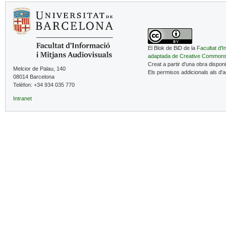
El Blok de BiD de la
Facultat d'I
adaptada de Creative Common
Creat a partir d'una obra dispon
Melcior de Palau, 140
Els permisos addicionals als d'
08014 Barcelona
Telèfon: +34 934 035 770
Intranet