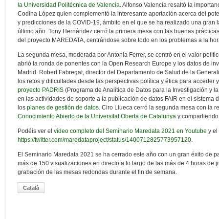
la Universidad Politécnica de Valencia
. Alfonso Valencia resaltó la importa
Codina López quien complementó la interesante aportación acerca del pote
y predicciones de la COVID-19, ámbito en el que se ha realizado una gran la
último año. Tony Hernández cerró la primera mesa con las buenas prácticas
del proyecto MAREDATA, centrándose sobre todo en los problemas a la hora 
La segunda mesa, moderada por Antonia Ferrer, se centró en el valor polític
abrió la ronda de ponentes con la Open Research Europe y los datos de inve
Madrid. Robert Fabregat, director del Departamento de Salud de la Generalit
los retos y dificultades desde las perspectivas política y ética para acceder 
proyecto PADRIS
(Programa de Analítica de Datos para la Investigación y la
en las actividades de soporte a la publicación de datos FAIR en el sistema 
los
planes de gestión de datos
. Ciro Llueca cerró la segunda mesa con la 
Conocimiento Abierto de la Universitat Oberta de Catalunya
y compartiendo 
Podéis ver el
vídeo completo del Seminario Maredata 2021 en Youtube
y el 
https://twitter.com/maredataproject/status/1400712825773957120
.
El Seminario Maredata 2021 se ha cerrado este año con un gran éxito de pa
más de 150 visualizaciones en directo a lo largo de las más de 4 horas de
grabación de las mesas redondas durante el fin de semana.
Català