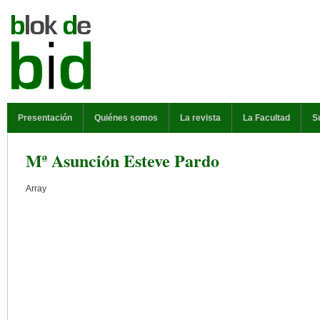
Pasar al contenido principal
MENÚ PRINCIPAL
Presentación
Quiénes somos
La revista
La Facultad
S
Mª Asunción Esteve Pardo
Array