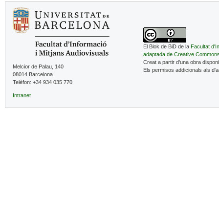
El Blok de BiD de la
Facultat d'I
adaptada de Creative Common
Creat a partir d'una obra dispon
Melcior de Palau, 140
Els permisos addicionals als d'
08014 Barcelona
Telèfon: +34 934 035 770
Intranet