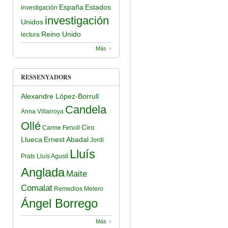
España
Estados
investigación
investigación
Unidos
Reino Unido
lectura
Más
RESSENYADORS
Alexandre López-Borrull
Candela
Anna Villarroya
Ollé
Ciro
Carme Fenoll
Llueca
Ernest Abadal
Jordi
Lluís
Prats
Lluís Agustí
Anglada
Maite
Comalat
Remedios Melero
Ángel Borrego
Más