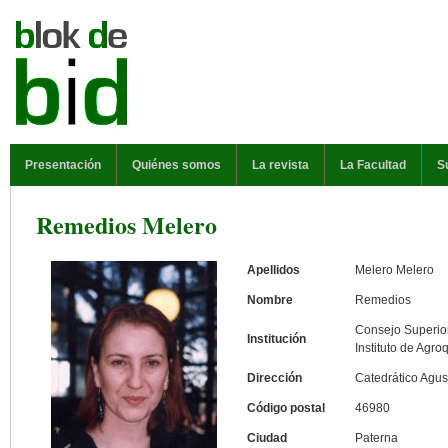
Pasar al contenido principal
MENÚ PRINCIPAL
Presentación
Quiénes somos
La revista
La Facultad
S
Remedios Melero
Apellidos
Melero Melero
Nombre
Remedios
Consejo Superior
Institución
Instituto de Agro
Dirección
Catedrático Agus
Código postal
46980
Ciudad
Paterna