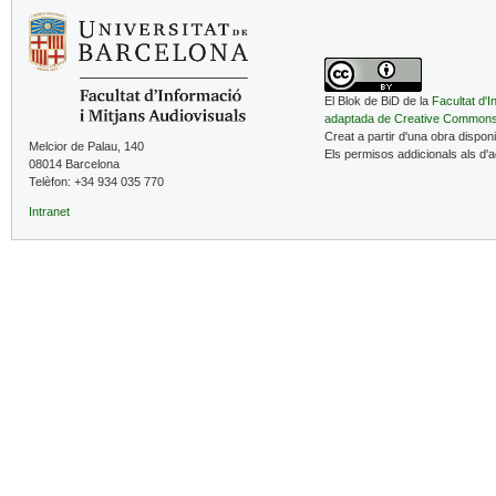
El Blok de BiD de la
Facultat d'I
adaptada de Creative Common
Creat a partir d'una obra dispon
Melcior de Palau, 140
Els permisos addicionals als d'
08014 Barcelona
Telèfon: +34 934 035 770
Intranet