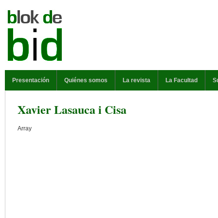
Pasar al contenido principal
MENÚ PRINCIPAL
Presentación
Quiénes somos
La revista
La Facultad
S
Xavier Lasauca i Cisa
Array