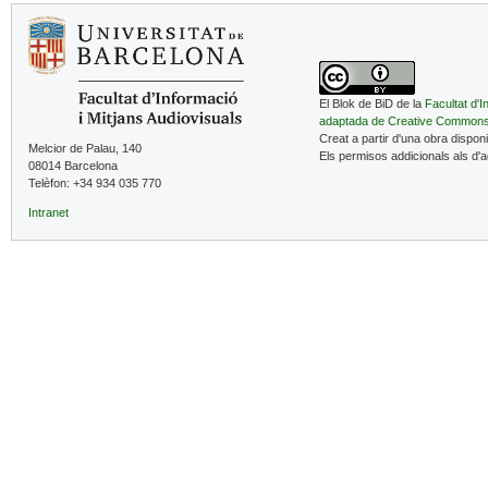
El Blok de BiD de la
Facultat d'I
adaptada de Creative Common
Creat a partir d'una obra dispon
Melcior de Palau, 140
Els permisos addicionals als d'
08014 Barcelona
Telèfon: +34 934 035 770
Intranet