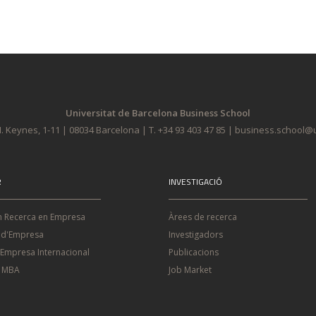
Universitat de Barcelona Business School
. Keynes, 1-11 | 08034 Barcelona | T. +34 93 403 47 85 | business.school
R
INVESTIGACIÓ
n Recerca en Empresa
Àrees de recerca
 d'Empresa
Investigadors
'Empresa Internacional
Publicacions
e MBA
Job Market