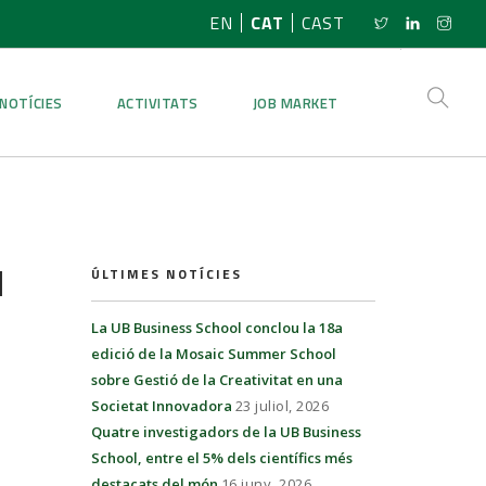
EN
CAT
CAST
NOTÍCIES
ACTIVITATS
JOB MARKET
l
ÚLTIMES NOTÍCIES
La UB Business School conclou la 18a
edició de la Mosaic Summer School
sobre Gestió de la Creativitat en una
Societat Innovadora
23 juliol, 2026
Quatre investigadors de la UB Business
School, entre el 5% dels científics més
destacats del món
16 juny, 2026