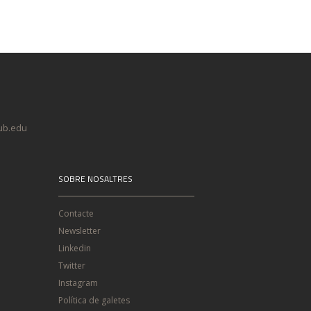
@ub.edu
SOBRE NOSALTRES
Contacte
Newsletter
Linkedin
Twitter
Instagram
Política de galetes