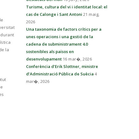
Turisme, cultura del vi i identitat local: el
cas de Calonge i Sant Antoni
21 maig,
de
2026
versitat
Una taxonomia de factors crítics per a
a durant
unes operacions i una gestió de la
ística
cadena de subministrament 4.0
de la
sostenibles als països en
s
desenvolupament
16 mar�, 2026
Conferència d’Erik Slottner, ministre
d’Administració Pública de Suècia
4
itut
mar�, 2026
de
es