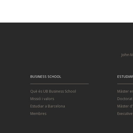
John M
BUSINESS SCHOOL
ESTUDIA
Què és UB Business School
Màster e
Missió i valors
Doctorat
Estudiar a Barcelona
Màster d
Membres
Executiv