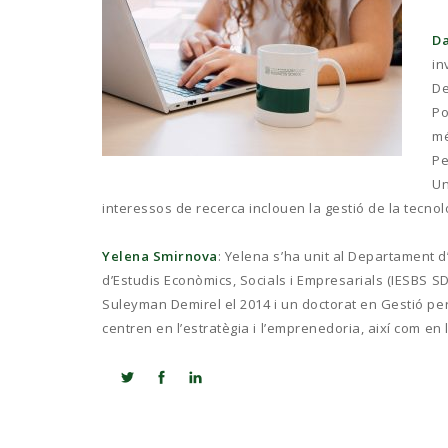
Da
in
De
Po
mé
Pe
Un
interessos de recerca inclouen la gestió de la tecnol
Yelena Smirnova
: Yelena s’ha unit al Departament d
d’Estudis Econòmics, Socials i Empresarials (IESBS SD
Suleyman Demirel el 2014 i un doctorat en Gestió per
centren en l’estratègia i l’emprenedoria, així com en 