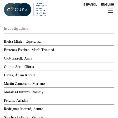
Vés
ESPAÑOL
ENGLISH
al
contingut
Investigadors
Bielsa Mialet, Esperanza
Bretones Esteban, María Trinidad
Clot-Garrell, Anna
Guirao Soro, Glòria
Havas, Ádám Kornél
Martín Zamorano, Mariano
Morales-Olivares, Rommy
Peralta, Ariadna
Rodríguez Morató, Arturo
Sánchez Belando, Victoria