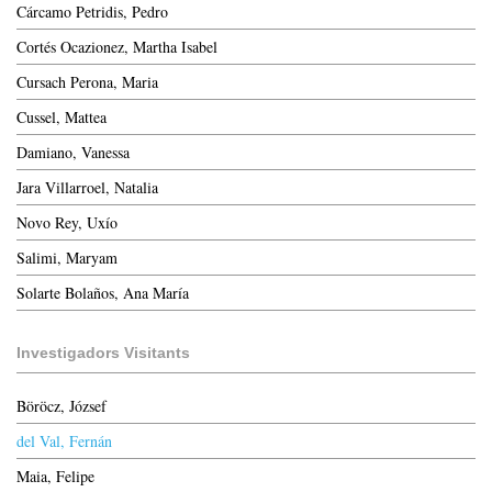
Cárcamo Petridis, Pedro
Cortés Ocazionez, Martha Isabel
Cursach Perona, Maria
Cussel, Mattea
Damiano, Vanessa
Jara Villarroel, Natalia
Novo Rey, Uxío
Salimi, Maryam
Solarte Bolaños, Ana María
Investigadors Visitants
Böröcz, József
del Val, Fernán
Maia, Felipe